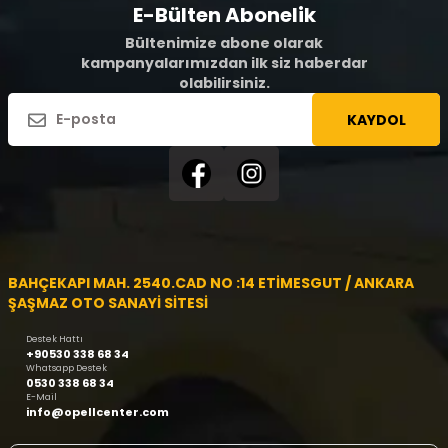
E-Bülten Abonelik
Bültenimize abone olarak
kampanyalarımızdan ilk siz haberdar
olabilirsiniz.
KAYDOL
BAHÇEKAPI MAH. 2540.CAD NO :14 ETİMESGUT / ANKARA
ŞAŞMAZ OTO SANAYİ SİTESİ
Destek Hattı
+90530 338 68 34
Whatsapp Destek
0530 338 68 34
E-Mail
info@opellcenter.com