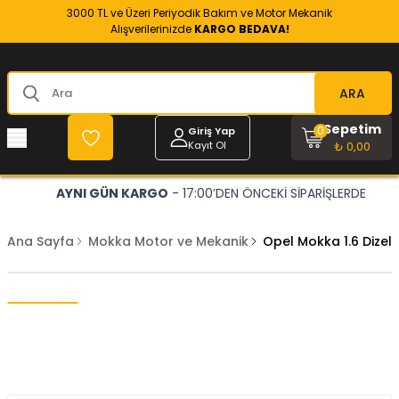
3000 TL ve Üzeri Periyodik Bakım ve Motor Mekanik
Alışverilerinizde
KARGO BEDAVA!
ARA
Sepetim
0
Giriş Yap
Kayıt Ol
₺ 0,00
AYNI GÜN KARGO
- 17:00’DEN ÖNCEKİ SİPARİŞLERDE
Ana Sayfa
Mokka Motor ve Mekanik
Opel Mokka 1.6 Dizel 