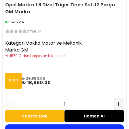
Opel Mokka 1.6 Dizel Triger Zincir Seti 12 Parça
GM Marka
Stokta Var
0 Yorum
Kategori
:
Mokka Motor ve Mekanik
Marka
:
GM
*
₺
1579.17
den başlayan taksitlerle
₺ 29,850.00
%
37
₺ 18,950.00
Sepete Ekle
Hemen Al