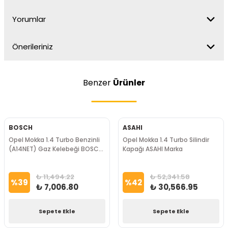
Yorumlar
Önerileriniz
Benzer
Ürünler
BOSCH
ASAHI
Opel Mokka 1.4 Turbo Benzinli
Opel Mokka 1.4 Turbo Silindir
(A14NET) Gaz Kelebeği BOSCH
Kapağı ASAHI Marka
Marka
₺ 11,494.22
₺ 52,341.58
%
39
%
42
₺ 7,006.80
₺ 30,566.95
Sepete Ekle
Sepete Ekle