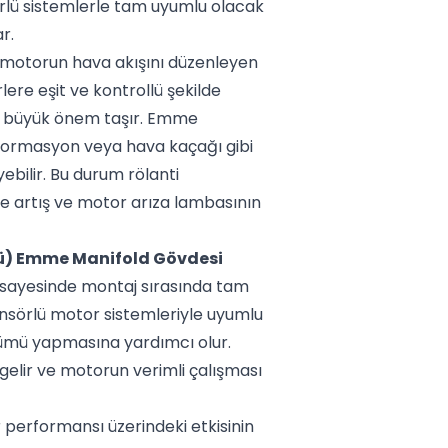
rlü sistemlerle tam uyumlu olacak
r.
motorun hava akışını düzenleyen
rlere eşit ve kontrollü şekilde
an büyük önem taşır. Emme
formasyon veya hava kaçağı gibi
bilir. Bu durum rölanti
de artış ve motor arıza lambasının
lü) Emme Manifold Gövdesi
mı sayesinde montaj sırasında tam
ensörlü motor sistemleriyle uyumlu
çümü yapmasına yardımcı olur.
gelir ve motorun verimli çalışması
performansı üzerindeki etkisinin