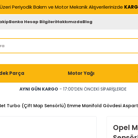
Üzeri Periyodik Bakım ve Motor Mekanik Alışverilerinizde
KARG
akip
Banka Hesap Bilgileri
Hakkımızda
Blog
dek Parça
Motor Yağı
AYNI GÜN KARGO
- 17:00’DEN ÖNCEKİ SİPARİŞLERDE
Net Turbo (Çift Map Sensörlü) Emme Manifold Gövdesi Aspar
Opel M
Sensör