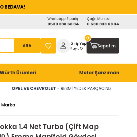
O BEDAVA!
Whatsapp Sipariş
Çağrı Merkezi
0530 338 68 34
0 530 338 68 34
0
Giriş Yap
ARA
Sepetim
Kayıt Ol
Würth Ürünleri
Motor Şanzıman
OPEL VE CHEVROLET
- RESMİ YEDEK PARÇACINIZ
t Marka
okka 1.4 Net Turbo (Çift Map
lü) Emme Manifold Gövdesi