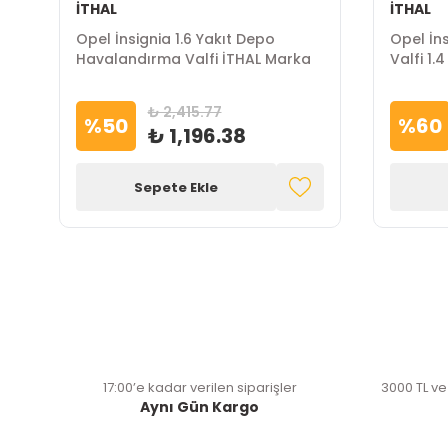
İTHAL
İTHAL
Opel İnsignia 1.6 Yakıt Depo
Opel İns
Havalandırma Valfi İTHAL Marka
Valfi 1.
₺ 2,415.77
%
50
%
60
₺ 1,196.38
Sepete Ekle
17:00’e kadar verilen siparişler
3000 TL ve
Aynı Gün Kargo