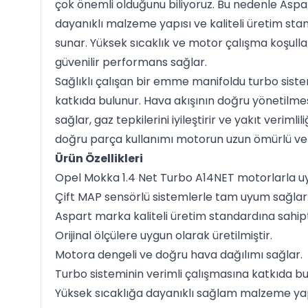
çok önemli olduğunu biliyoruz. Bu nedenle As
dayanıklı malzeme yapısı ve kaliteli üretim sta
sunar. Yüksek sıcaklık ve motor çalışma koşullar
güvenilir performans sağlar.
Sağlıklı çalışan bir emme manifoldu turbo sist
katkıda bulunur. Hava akışının doğru yönetilme
sağlar, gaz tepkilerini iyileştirir ve yakıt veriml
doğru parça kullanımı motorun uzun ömürlü ve s
Ürün Özellikleri
Opel Mokka 1.4 Net Turbo A14NET motorlarla u
Çift MAP sensörlü sistemlerle tam uyum sağlar
Aspart marka kaliteli üretim standardına sahipt
Orijinal ölçülere uygun olarak üretilmiştir.
Motora dengeli ve doğru hava dağılımı sağlar.
Turbo sisteminin verimli çalışmasına katkıda bu
Yüksek sıcaklığa dayanıklı sağlam malzeme yapı