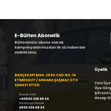
E-Bülten Abonelik
Bültenimize abone olarak
kampanyalarımızdan ilk siz haberdar
olabilirsiniz.
Üyelik
BAHÇEKAPI MAH. 2540.CAD NO :14
ETİMESGUT / ANKARA ŞAŞMAZ OTO
Yeni Üye
SANAYİ SİTESİ
Üye Giriş
Şifremi
Destek Hattı
Hesap S
+90530 338 68 34
Whatsapp Destek
0530 338 68 34