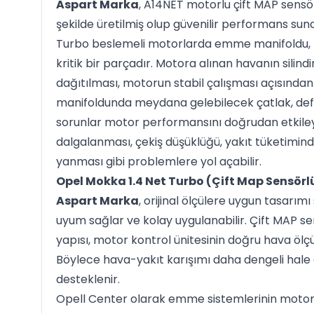
Aspart Marka
, A14NET motorlu çift MAP sensö
şekilde üretilmiş olup güvenilir performans suna
Turbo beslemeli motorlarda emme manifoldu, 
kritik bir parçadır. Motora alınan havanın silindi
dağıtılması, motorun stabil çalışması açısınd
manifoldunda meydana gelebilecek çatlak, de
sorunlar motor performansını doğrudan etkileye
dalgalanması, çekiş düşüklüğü, yakıt tüketimin
yanması gibi problemlere yol açabilir.
Opel Mokka 1.4 Net Turbo (Çift Map Sensör
Aspart Marka
, orijinal ölçülere uygun tasarı
uyum sağlar ve kolay uygulanabilir. Çift MAP s
yapısı, motor kontrol ünitesinin doğru hava öl
Böylece hava-yakıt karışımı daha dengeli hale 
desteklenir.
Opell Center olarak emme sistemlerinin motor 