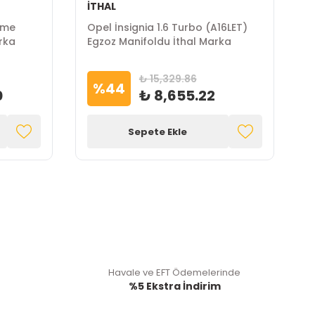
İTHAL
mme
Opel İnsignia 1.6 Turbo (A16LET)
O
rka
Egzoz Manifoldu İthal Marka
B
₺ 15,329.86
%
44
0
₺ 8,655.22
Sepete Ekle
Havale ve EFT Ödemelerinde
%5 Ekstra İndirim