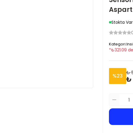
Aspart
Stokta Var
Kategori
:
Ins
*
₺
321.09
de
₺ 
%
23
₺ 