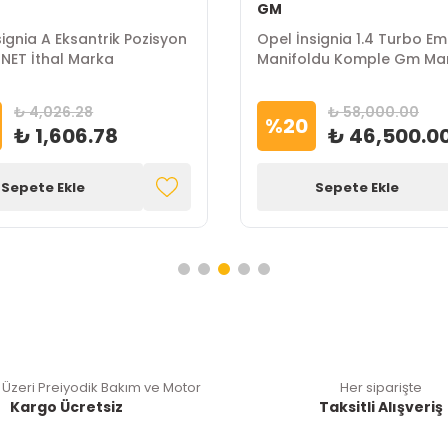
GM
ignia A Eksantrik Pozisyon
Opel İnsignia 1.4 Turbo E
4 NET İthal Marka
Manifoldu Komple Gm Ma
₺ 4,026.28
₺ 58,000.00
%
20
₺ 1,606.78
₺ 46,500.0
Sepete Ekle
Sepete Ekle
 Üzeri Preiyodik Bakım ve Motor
Her siparişte
Kargo Ücretsiz
Taksitli Alışveriş