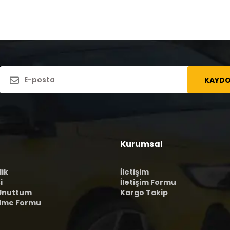
KAYDO
Kurumsal
lik
İletişim
i
İletişim Formu
 Unuttum
Kargo Takip
ilme Formu