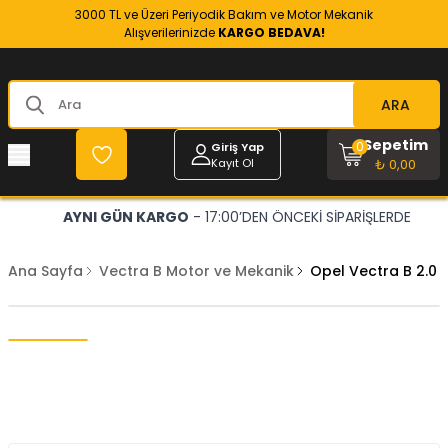
3000 TL ve Üzeri Periyodik Bakım ve Motor Mekanik
Alışverilerinizde
KARGO BEDAVA!
ARA
Sepetim
0
Giriş Yap
Kayıt Ol
₺ 0,00
AYNI GÜN KARGO
- 17:00’DEN ÖNCEKİ SİPARİŞLERDE
Ana Sayfa
Vectra B Motor ve Mekanik
Opel Vectra B 2.0 