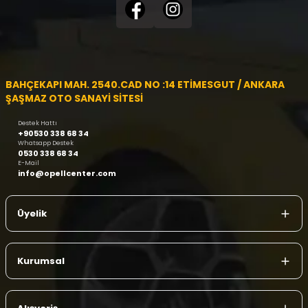
BAHÇEKAPI MAH. 2540.CAD NO :14 ETİMESGUT / ANKARA
ŞAŞMAZ OTO SANAYİ SİTESİ
Destek Hattı
+90530 338 68 34
Whatsapp Destek
0530 338 68 34
E-Mail
info@opellcenter.com
Üyelik
Kurumsal