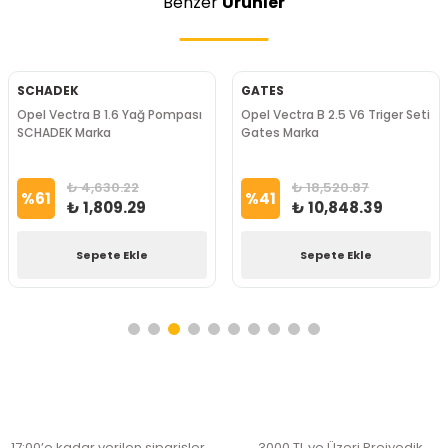
Benzer
Ürünler
SCHADEK
GATES
Opel Vectra B 1.6 Yağ Pompası
Opel Vectra B 2.5 V6 Triger Seti
SCHADEK Marka
Gates Marka
₺ 4,630.22
₺ 18,520.87
%
61
%
41
₺ 1,809.29
₺ 10,848.39
Sepete Ekle
Sepete Ekle
17:00’e kadar verilen siparişler
3000 TL ve Üzeri Preiyodik