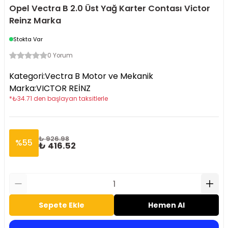
Opel Vectra B 2.0 Üst Yağ Karter Contası Victor
Reinz Marka
Stokta Var
0 Yorum
Kategori
:
Vectra B Motor ve Mekanik
Marka
:
VICTOR REİNZ
*
₺
34.71
den başlayan taksitlerle
₺ 926.98
%
55
₺ 416.52
Sepete Ekle
Hemen Al