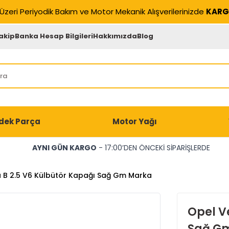
Üzeri Periyodik Bakım ve Motor Mekanik Alışverilerinizde
KARG
akip
Banka Hesap Bilgileri
Hakkımızda
Blog
dek Parça
Motor Yağı
AYNI GÜN KARGO
- 17:00’DEN ÖNCEKİ SİPARİŞLERDE
 B 2.5 V6 Külbütör Kapağı Sağ Gm Marka
Opel V
Sağ G