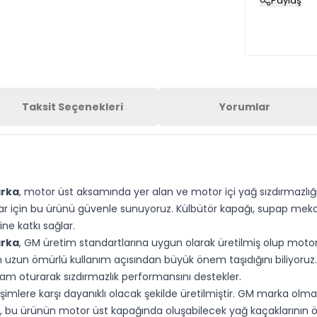
Paylaş
Taksit Seçenekleri
Yorumlar
arka
, motor üst aksamında yer alan ve motor içi yağ sızdırmazlığ
çlar için bu ürünü güvenle sunuyoruz. Külbütör kapağı, supap me
e katkı sağlar.
arka
, GM üretim standartlarına uygun olarak üretilmiş olup motorl
uzun ömürlü kullanım açısından büyük önem taşıdığını biliyoruz. 
am oturarak sızdırmazlık performansını destekler.
eşimlere karşı dayanıklı olacak şekilde üretilmiştir. GM marka olma
k biz, bu ürünün motor üst kapağında oluşabilecek yağ kaçaklarını