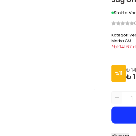
Stokta Var
Kategori
:
Vec
Marka
:
GM
*
₺
1041.67
d
₺ 1
%
11
₺ 