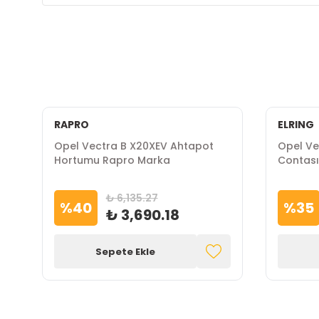
RAPRO
ELRING
Opel Vectra B X20XEV Ahtapot
Opel Vec
Hortumu Rapro Marka
Contası
₺ 6,135.27
%
40
%
35
₺ 3,690.18
Sepete Ekle