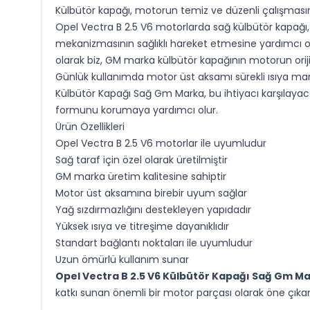
Külbütör kapağı, motorun temiz ve düzenli çalışmasına
Opel Vectra B 2.5 V6 motorlarda sağ külbütör kapağ
mekanizmasının sağlıklı hareket etmesine yardımcı olu
olarak biz, GM marka külbütör kapağının motorun orij
Günlük kullanımda motor üst aksamı sürekli ısıya maru
Külbütör Kapağı Sağ Gm Marka, bu ihtiyacı karşılayac
formunu korumaya yardımcı olur.
Ürün Özellikleri
Opel Vectra B 2.5 V6 motorlar ile uyumludur
Sağ taraf için özel olarak üretilmiştir
GM marka üretim kalitesine sahiptir
Motor üst aksamına birebir uyum sağlar
Yağ sızdırmazlığını destekleyen yapıdadır
Yüksek ısıya ve titreşime dayanıklıdır
Standart bağlantı noktaları ile uyumludur
Uzun ömürlü kullanım sunar
Opel Vectra B 2.5 V6 Külbütör Kapağı Sağ Gm M
katkı sunan önemli bir motor parçası olarak öne çıkar