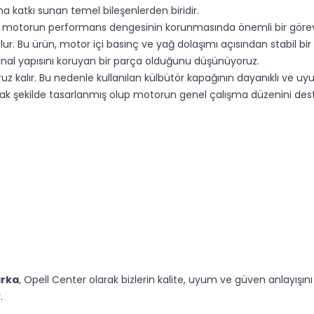
 katkı sunan temel bileşenlerden biridir.
ı, motorun performans dengesinin korunmasında önemli bir görev 
r. Bu ürün, motor içi basınç ve yağ dolaşımı açısından stabil bir
inal yapısını koruyan bir parça olduğunu düşünüyoruz.
z kalır. Bu nedenle kullanılan külbütör kapağının dayanıklı ve u
ak şekilde tasarlanmış olup motorun genel çalışma düzenini dest
arka
, Opell Center olarak bizlerin kalite, uyum ve güven anlayışın
.