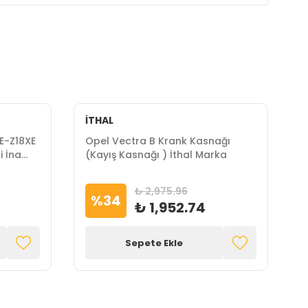
İTHAL
XE-Z18XE
Opel Vectra B Krank Kasnağı
O
i İna
(Kayış Kasnağı ) İthal Marka
S
₺ 2,975.96
%
34
₺ 1,952.74
Sepete Ekle