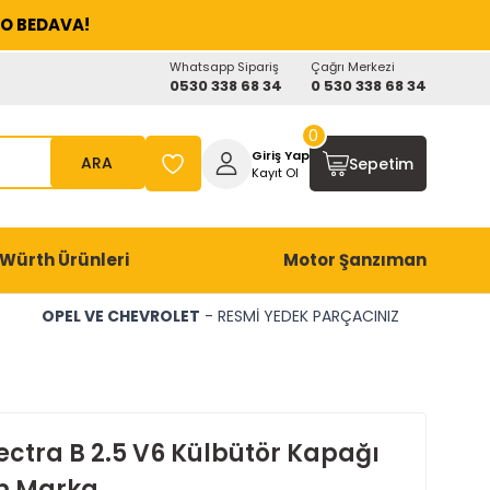
O BEDAVA!
Whatsapp Sipariş
Çağrı Merkezi
0530 338 68 34
0 530 338 68 34
0
Giriş Yap
ARA
Sepetim
Kayıt Ol
Würth Ürünleri
Motor Şanzıman
OPEL VE CHEVROLET
- RESMİ YEDEK PARÇACINIZ
ectra B 2.5 V6 Külbütör Kapağı
m Marka