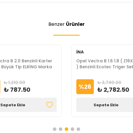
Benzer
Ürünler
İNA
tra B 2.0 Benzinli Karter
Opel Vectra B 1.6 1.8 ( Z16
 Büyük Tip ELRİNG Marka
) Benzinli Ecotec Triger Set
Marka
₺ 1,210.00
₺ 3,740.00
%
26
₺ 787.50
₺ 2,782.50
Sepete Ekle
Sepete Ekle