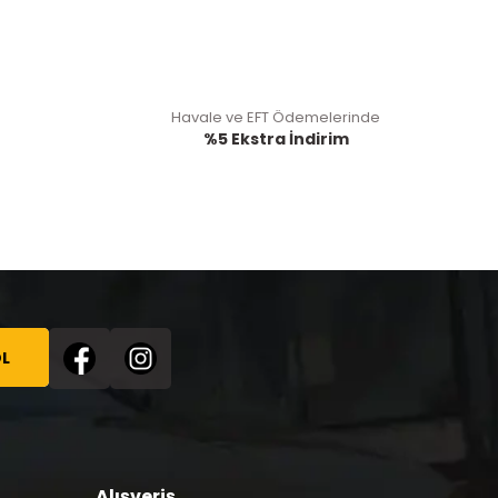
Havale ve EFT Ödemelerinde
%5 Ekstra İndirim
L
Alışveriş