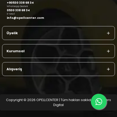
+90530 338 68 34
Whatsapp Destek
0530 338 68 34
E-Mail
info@opellcenter.com
Üyelik
Kurumsal
Alışveriş
Copyright © 2026 OPELLCENTER | Tüm hakları saklıdır.
| Reliefers
Digital