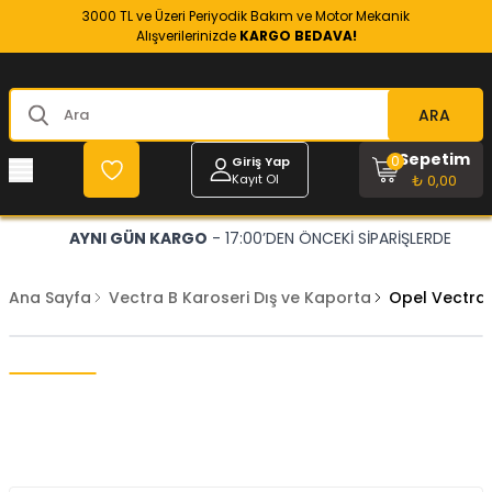
3000 TL ve Üzeri Periyodik Bakım ve Motor Mekanik
Alışverilerinizde
KARGO BEDAVA!
ARA
Sepetim
0
Giriş Yap
Kayıt Ol
₺ 0,00
AYNI GÜN KARGO
- 17:00’DEN ÖNCEKİ SİPARİŞLERDE
Ana Sayfa
Vectra B Karoseri Dış ve Kaporta
Opel Vectra 