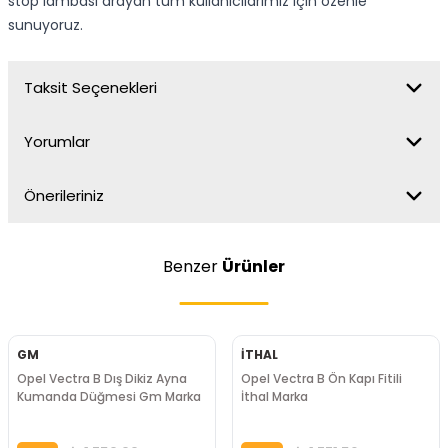
stop lambası arayan tüm kullanıcılarımız için özenle
sunuyoruz.
Taksit Seçenekleri
Yorumlar
Önerileriniz
Benzer
Ürünler
GM
İTHAL
Opel Vectra B Dış Dikiz Ayna
Opel Vectra B Ön Kapı Fitili
Kumanda Düğmesi Gm Marka
İthal Marka