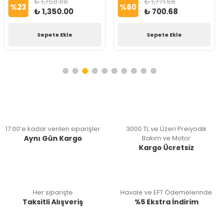
₺ 1,750.00
₺ 1,771.56
%
23
%
60
₺ 1,350.00
₺ 700.68
Sepete Ekle
Sepete Ekle
17:00’e kadar verilen siparişler
3000 TL ve Üzeri Preiyodik
Aynı Gün Kargo
Bakım ve Motor
Kargo Ücretsiz
Her siparişte
Havale ve EFT Ödemelerinde
Taksitli Alışveriş
%5 Ekstra İndirim