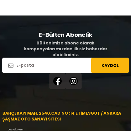
E-Bülten Abonelik
Bültenimize abone olarak
kampanyalarımızdan ilk siz haberdar
olabilirsiniz.
KAYDOL
BAHÇEKAPI MAH. 2540.CAD NO :14 ETİMESGUT / ANKARA
ŞAŞMAZ OTO SANAYİ SİTESİ
Destek Hattı