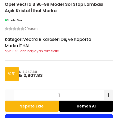
Opel Vectra B 96-99 Model Sol Stop Lambası
Açık Kristal İthal Marka
Stokta Var
0 Yorum
Kategori
:
Vectra B Karoseri Dış ve Kaporta
Marka
:
İTHAL
*
₺
233.99
den başlayan taksitlerle
₺ 7,247.30
%
61
₺ 2,807.83
Sepete Ekle
Hemen Al