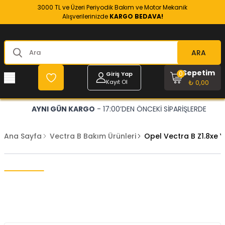
3000 TL ve Üzeri Periyodik Bakım ve Motor Mekanik
Alışverilerinizde
KARGO BEDAVA!
ARA
Sepetim
0
Giriş Yap
Kayıt Ol
₺ 0,00
AYNI GÜN KARGO
- 17:00’DEN ÖNCEKİ SİPARİŞLERDE
Ana Sayfa
Vectra B Bakım Ürünleri
Opel Vectra B Z1.8xe 