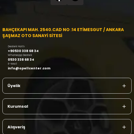
BAHÇEKAPI MAH. 2540.CAD NO :14 ETİMESGUT / ANKARA
ŞAŞMAZ OTO SANAYİ SİTESİ
Destek Hattı
+90530 338 68 34
Whatsapp Destek
0530 338 68 34
E-Mail
info@opellcenter.com
Üyelik
Kurumsal
Alışveriş