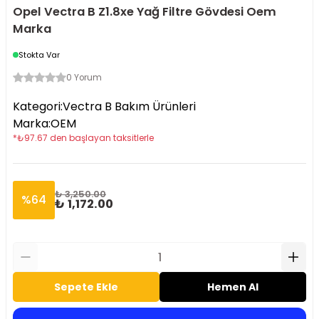
Opel Vectra B Z1.8xe Yağ Filtre Gövdesi Oem
Marka
Stokta Var
0 Yorum
Kategori
:
Vectra B Bakım Ürünleri
Marka
:
OEM
*
₺
97.67
den başlayan taksitlerle
₺ 3,250.00
%
64
₺ 1,172.00
Sepete Ekle
Hemen Al