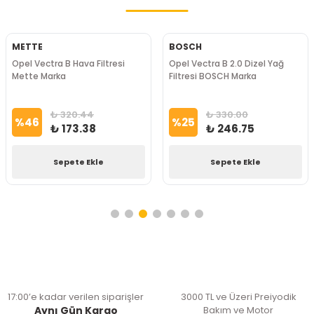
METTE
BOSCH
Opel Vectra B Hava Filtresi
Opel Vectra B 2.0 Dizel Yağ
Mette Marka
Filtresi BOSCH Marka
₺ 320.44
₺ 330.00
%
46
%
25
₺ 173.38
₺ 246.75
Sepete Ekle
Sepete Ekle
17:00’e kadar verilen siparişler
3000 TL ve Üzeri Preiyodik
Aynı Gün Kargo
Bakım ve Motor