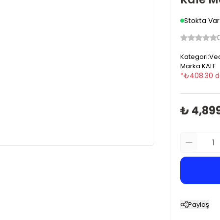
Stokta Var
Kategori
:
Vec
Marka
:
KALE
*
₺
408.30
d
₺ 4,89
Paylaş