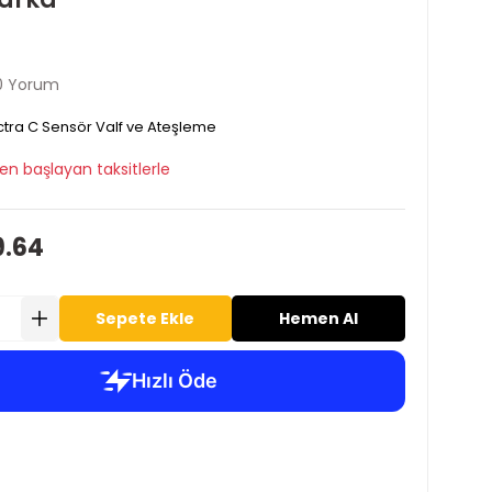
0 Yorum
tra C Sensör Valf ve Ateşleme
en başlayan taksitlerle
9.64
Sepete Ekle
Hemen Al