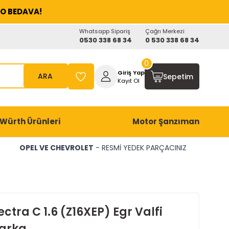
O BEDAVA!
Whatsapp Sipariş
Çağrı Merkezi
0530 338 68 34
0 530 338 68 34
0
Giriş Yap
ARA
Sepetim
Kayıt Ol
Würth Ürünleri
Motor Şanzıman
OPEL VE CHEVROLET
- RESMİ YEDEK PARÇACINIZ
ctra C 1.6 (Z16XEP) Egr Valfi
arka