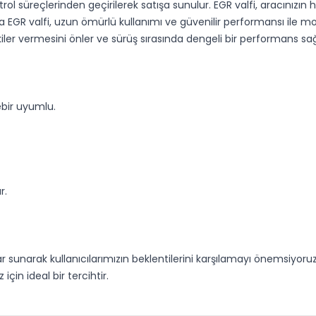
ol süreçlerinden geçirilerek satışa sunulur. EGR valfi, aracınız
EGR valfi, uzun ömürlü kullanımı ve güvenilir performansı ile mo
iler vermesini önler ve sürüş sırasında dengeli bir performans sağ
ebir uyumlu.
r.
ar sunarak kullanıcılarımızın beklentilerini karşılamayı önemsiyoru
çin ideal bir tercihtir.