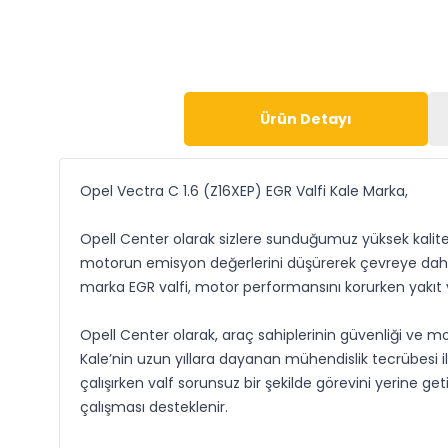
Ürün Detayı
Opel Vectra C 1.6 (Z16XEP) EGR Valfi Kale Marka,
Opell Center olarak sizlere sunduğumuz yüksek kaliteli
motorun emisyon değerlerini düşürerek çevreye daha az
marka EGR valfi, motor performansını korurken yakıt ver
Opell Center olarak, araç sahiplerinin güvenliği ve mot
Kale’nin uzun yıllara dayanan mühendislik tecrübesi il
çalışırken valf sorunsuz bir şekilde görevini yerine g
çalışması desteklenir.