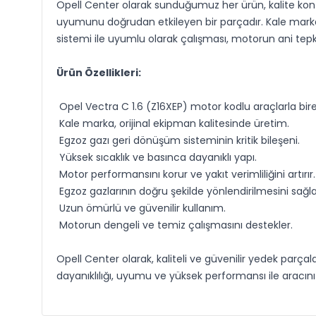
Opell Center olarak sunduğumuz her ürün, kalite kontr
uyumunu doğrudan etkileyen bir parçadır. Kale marka 
sistemi ile uyumlu olarak çalışması, motorun ani tepk
Ürün Özellikleri:
Opel Vectra C 1.6 (Z16XEP) motor kodlu araçlarla bir
Kale marka, orijinal ekipman kalitesinde üretim.
Egzoz gazı geri dönüşüm sisteminin kritik bileşeni.
Yüksek sıcaklık ve basınca dayanıklı yapı.
Motor performansını korur ve yakıt verimliliğini artırır.
Egzoz gazlarının doğru şekilde yönlendirilmesini sağla
Uzun ömürlü ve güvenilir kullanım.
Motorun dengeli ve temiz çalışmasını destekler.
Opell Center olarak, kaliteli ve güvenilir yedek parçal
dayanıklılığı, uyumu ve yüksek performansı ile aracınız i