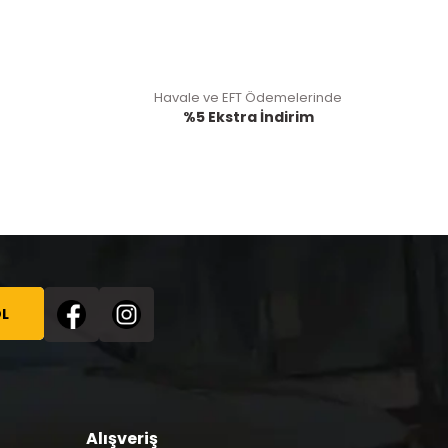
Havale ve EFT Ödemelerinde
%5 Ekstra İndirim
L
Alışveriş