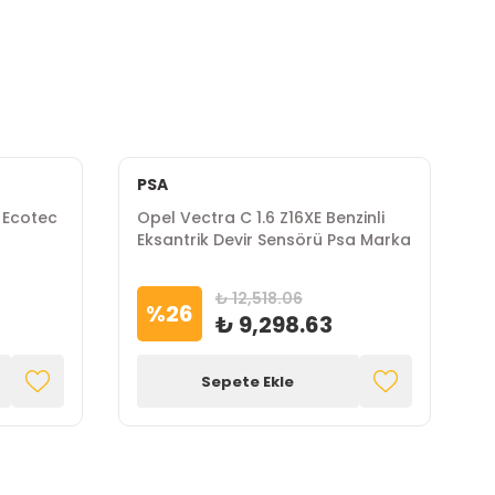
PSA
 Ecotec
Opel Vectra C 1.6 Z16XE Benzinli
O
Eksantrik Devir Sensörü Psa Marka
S
₺ 12,518.06
%
26
₺ 9,298.63
Sepete Ekle