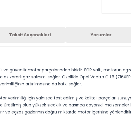
Taksit Seçenekleri
Yorumlar
 ve güvenilir motor parçalarından biridir. EGR valfi, motorun egz
 zararlı gaz salınımı sağlar. Özellikle Opel Vectra C 1.6 (Z16XEP
imliliğinin artırılmasına da katkı sağlar.
or verimliliği için yalnızca test edilmiş ve kaliteli parçaları sunu
e üretilmiş olup yüksek sıcaklık ve basınca dayanıklı malzemeler 
etirir ve egzoz gazlarının doğru miktarda motor içerisine yönlendi