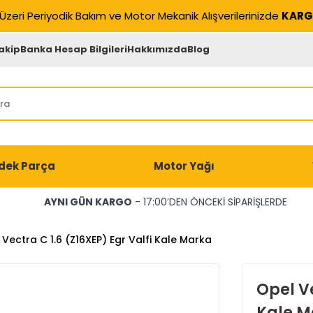
Üzeri Periyodik Bakım ve Motor Mekanik Alışverilerinizde
KARG
akip
Banka Hesap Bilgileri
Hakkımızda
Blog
dek Parça
Motor Yağı
AYNI GÜN KARGO
- 17:00’DEN ÖNCEKİ SİPARİŞLERDE
Vectra C 1.6 (Z16XEP) Egr Valfi Kale Marka
Opel Ve
Kale M