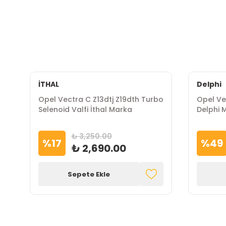
İTHAL
Delphi
Opel Vectra C Z13dtj Z19dth Turbo
Opel Vec
Selenoid Valfi İthal Marka
Delphi 
₺ 3,250.00
%
17
%
49
₺ 2,690.00
Sepete Ekle