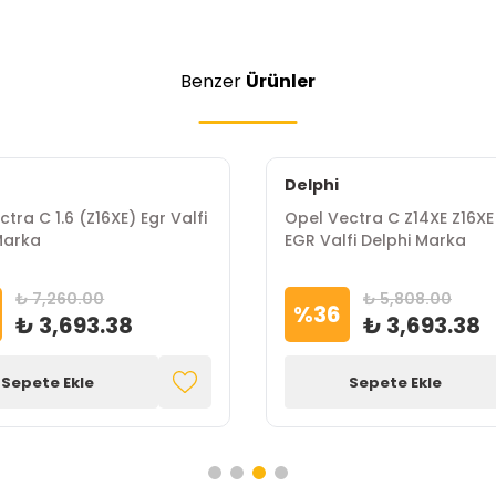
Benzer
Ürünler
Delphi
tra C 1.6 (Z16XE) Egr Valfi
Opel Vectra C Z14XE Z16XE
Marka
EGR Valfi Delphi Marka
₺ 7,260.00
₺ 5,808.00
%
36
₺ 3,693.38
₺ 3,693.38
Sepete Ekle
Sepete Ekle