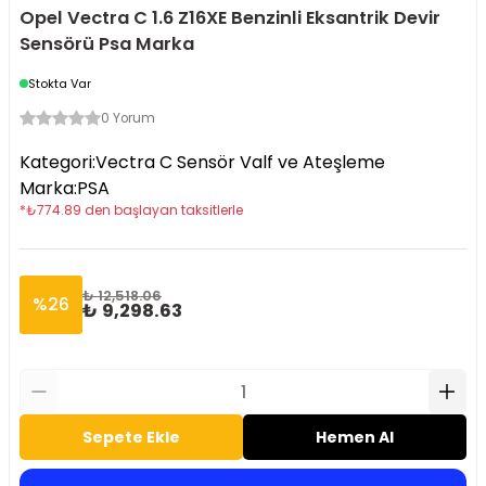
Opel Vectra C 1.6 Z16XE Benzinli Eksantrik Devir
Sensörü Psa Marka
Stokta Var
0 Yorum
Kategori
:
Vectra C Sensör Valf ve Ateşleme
Marka
:
PSA
*
₺
774.89
den başlayan taksitlerle
₺ 12,518.06
%
26
₺ 9,298.63
Sepete Ekle
Hemen Al