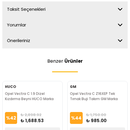
Taksit Seçenekleri
Yorumlar
Önerileriniz
Benzer
Ürünler
HUCO
GM
Opel Vectra C 1.9 Dizel
Opel Vectra C Z16XEP Tek
Kızdırma Beyni HUCO Marka
Tırnak Buji Takım GM Marka
₺ 2,898.92
₺ 1,750.00
%
42
%
44
₺ 1,688.53
₺ 985.00