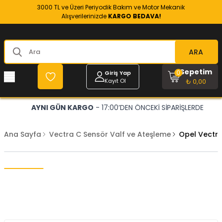
3000 TL ve Üzeri Periyodik Bakım ve Motor Mekanik
Alışverilerinizde
KARGO BEDAVA!
ARA
Sepetim
0
Giriş Yap
Kayıt Ol
₺ 0,00
AYNI GÜN KARGO
- 17:00’DEN ÖNCEKİ SİPARİŞLERDE
Ana Sayfa
Vectra C Sensör Valf ve Ateşleme
Opel Vectra 