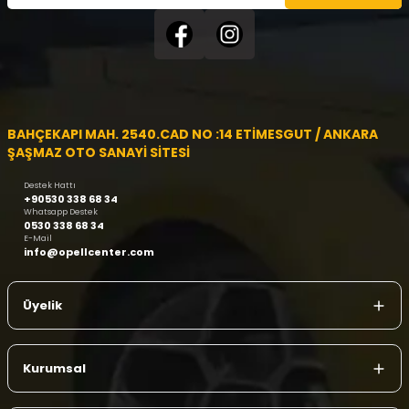
BAHÇEKAPI MAH. 2540.CAD NO :14 ETİMESGUT / ANKARA
ŞAŞMAZ OTO SANAYİ SİTESİ
Destek Hattı
+90530 338 68 34
Whatsapp Destek
0530 338 68 34
E-Mail
info@opellcenter.com
Üyelik
Kurumsal