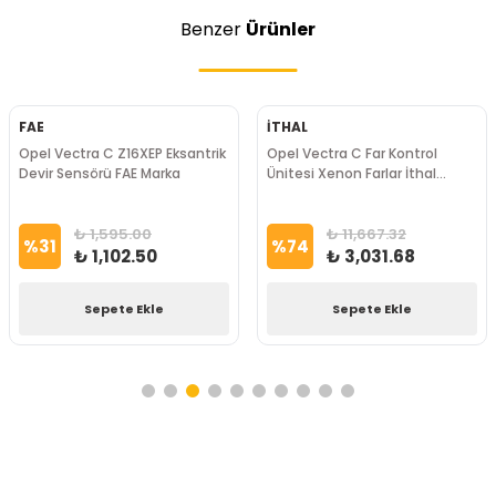
Benzer
Ürünler
FAE
İTHAL
Opel Vectra C Z16XEP Eksantrik
Opel Vectra C Far Kontrol
Devir Sensörü FAE Marka
Ünitesi Xenon Farlar İthal
Marka
₺ 1,595.00
₺ 11,667.32
%
31
%
74
₺ 1,102.50
₺ 3,031.68
Sepete Ekle
Sepete Ekle