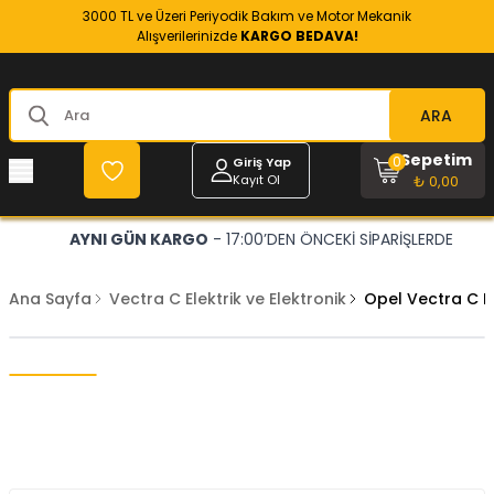
3000 TL ve Üzeri Periyodik Bakım ve Motor Mekanik
Alışverilerinizde
KARGO BEDAVA!
ARA
Sepetim
0
Giriş Yap
Kayıt Ol
₺ 0,00
AYNI GÜN KARGO
- 17:00’DEN ÖNCEKİ SİPARİŞLERDE
Ana Sayfa
Vectra C Elektrik ve Elektronik
Opel Vectra C B