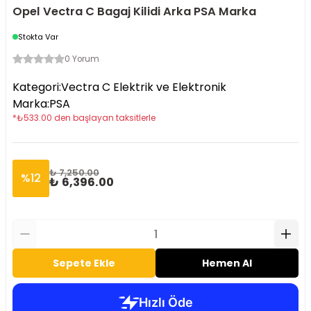
Opel Vectra C Bagaj Kilidi Arka PSA Marka
Stokta Var
0 Yorum
Kategori
:
Vectra C Elektrik ve Elektronik
Marka
:
PSA
*
₺
533.00
den başlayan taksitlerle
₺ 7,250.00
%
12
₺ 6,396.00
Sepete Ekle
Hemen Al