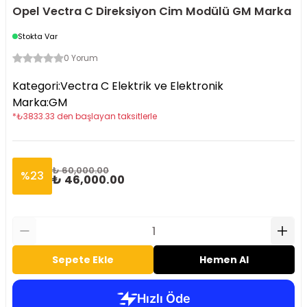
Opel Vectra C Direksiyon Cim Modülü GM Marka
Stokta Var
0 Yorum
Kategori
:
Vectra C Elektrik ve Elektronik
Marka
:
GM
*
₺
3833.33
den başlayan taksitlerle
₺ 60,000.00
%
23
₺ 46,000.00
Sepete Ekle
Hemen Al