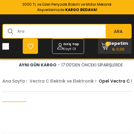
3000 TL ve Üzeri Periyodik Bakım ve Motor Mekanik
Alışverilerinizde
KARGO BEDAVA!
ARA
Sepetim
0
Giriş Yap
Kayıt Ol
₺ 0,00
AYNI GÜN KARGO
- 17:00’DEN ÖNCEKİ SİPARİŞLERDE
Ana Sayfa
Vectra C Elektrik ve Elektronik
Opel Vectra C 