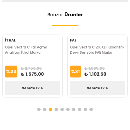
Benzer
Ürünler
İTHAL
FAE
Opel Vectra C Far Açma
Opel Vectra C Z16XEP Eksantrik
Anahtarı İthal Marka
Devir Sensörü FAE Marka
₺ 2,750.00
₺ 1,595.00
%
43
%
31
₺ 1,575.00
₺ 1,102.50
Sepete Ekle
Sepete Ekle