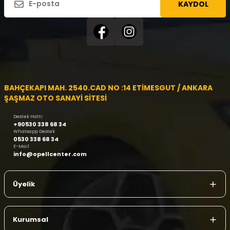
KAYDOL
BAHÇEKAPI MAH. 2540.CAD NO :14 ETİMESGUT / ANKARA
ŞAŞMAZ OTO SANAYİ SİTESİ
Destek Hattı
+90530 338 68 34
Whatsapp Destek
0530 338 68 34
E-Mail
info@opellcenter.com
Üyelik
Kurumsal