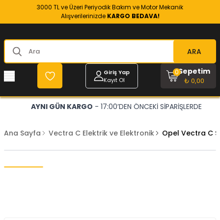
3000 TL ve Üzeri Periyodik Bakım ve Motor Mekanik
Alışverilerinizde
KARGO BEDAVA!
ARA
Sepetim
0
Giriş Yap
Kayıt Ol
₺ 0,00
AYNI GÜN KARGO
- 17:00’DEN ÖNCEKİ SİPARİŞLERDE
Ana Sayfa
Vectra C Elektrik ve Elektronik
Opel Vectra C 