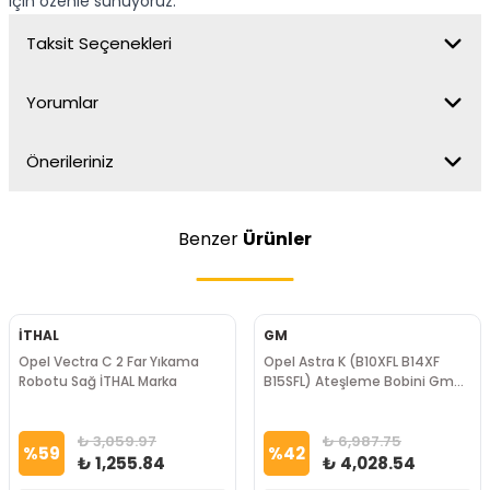
için özenle sunuyoruz.
Taksit Seçenekleri
Yorumlar
Önerileriniz
Benzer
Ürünler
İTHAL
GM
Opel Vectra C 2 Far Yıkama
Opel Astra K (B10XFL B14XF
Robotu Sağ İTHAL Marka
B15SFL) Ateşleme Bobini Gm
Marka
₺ 3,059.97
₺ 6,987.75
%
59
%
42
₺ 1,255.84
₺ 4,028.54