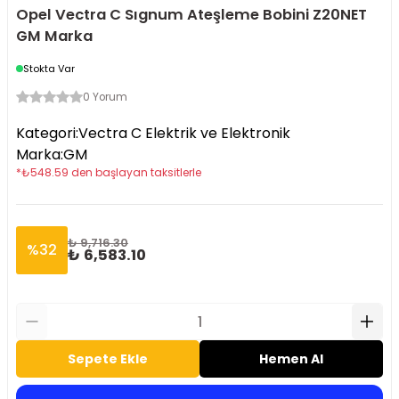
Opel Vectra C Sıgnum Ateşleme Bobini Z20NET
GM Marka
Stokta Var
0 Yorum
Kategori
:
Vectra C Elektrik ve Elektronik
Marka
:
GM
*
₺
548.59
den başlayan taksitlerle
₺ 9,716.30
%
32
₺ 6,583.10
Sepete Ekle
Hemen Al