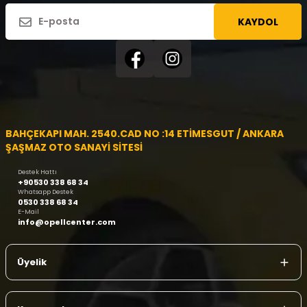
KAYDOL
BAHÇEKAPI MAH. 2540.CAD NO :14 ETİMESGUT / ANKARA
ŞAŞMAZ OTO SANAYİ SİTESİ
Destek Hattı
+90530 338 68 34
Whatsapp Destek
0530 338 68 34
E-Mail
info@opellcenter.com
Üyelik