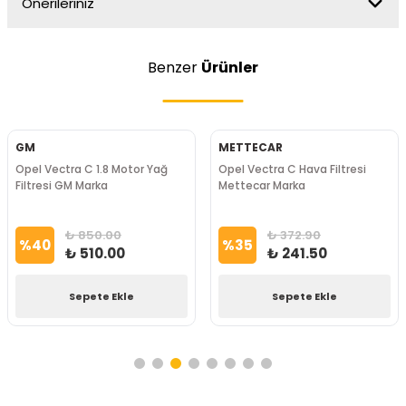
Önerileriniz
Benzer
Ürünler
GM
METTECAR
Opel Vectra C 1.8 Motor Yağ
Opel Vectra C Hava Filtresi
Filtresi GM Marka
Mettecar Marka
₺ 850.00
₺ 372.90
%
40
%
35
₺ 510.00
₺ 241.50
Sepete Ekle
Sepete Ekle