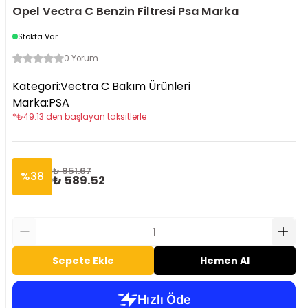
Opel Vectra C Benzin Filtresi Psa Marka
Stokta Var
0 Yorum
Kategori
:
Vectra C Bakım Ürünleri
Marka
:
PSA
*
₺
49.13
den başlayan taksitlerle
₺ 951.67
%
38
₺ 589.52
Sepete Ekle
Hemen Al