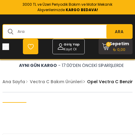
3000 TL ve Üzeri Periyodik Bakım ve Motor Mekanik
Alışverilerinizde
KARGO BEDAVA!
ARA
Sepetim
0
Giriş Yap
Kayıt Ol
₺ 0,00
AYNI GÜN KARGO
- 17:00’DEN ÖNCEKİ SİPARİŞLERDE
Ana Sayfa
Vectra C Bakım Ürünleri
Opel Vectra C Benzin 