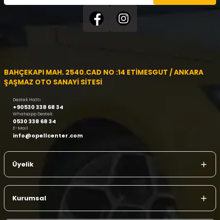
BAHÇEKAPI MAH. 2540.CAD NO :14 ETİMESGUT / ANKARA
ŞAŞMAZ OTO SANAYİ SİTESİ
Destek Hattı
+90530 338 68 34
Whatsapp Destek
0530 338 68 34
E-Mail
info@opellcenter.com
Üyelik
Kurumsal