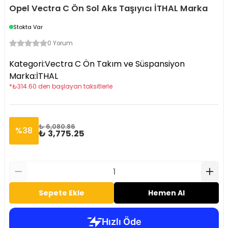
Opel Vectra C Ön Sol Aks Taşıyıcı İTHAL Marka
Stokta Var
0 Yorum
Kategori
:
Vectra C Ön Takım ve Süspansiyon
Marka
:
İTHAL
*
₺
314.60
den başlayan taksitlerle
₺ 6,080.86
%
38
₺ 3,775.25
Sepete Ekle
Hemen Al