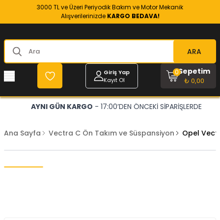
3000 TL ve Üzeri Periyodik Bakım ve Motor Mekanik
Alışverilerinizde
KARGO BEDAVA!
ARA
Sepetim
0
Giriş Yap
Kayıt Ol
₺ 0,00
AYNI GÜN KARGO
- 17:00’DEN ÖNCEKİ SİPARİŞLERDE
Ana Sayfa
Vectra C Ön Takım ve Süspansiyon
Opel Vectr