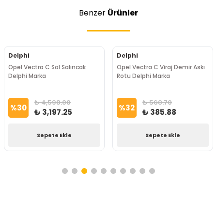
Benzer
Ürünler
Delphi
Delphi
Opel Vectra C Sol Salıncak
Opel Vectra C Viraj Demir Askı
Delphi Marka
Rotu Delphi Marka
₺ 4,598.00
₺ 568.70
%
30
%
32
₺ 3,197.25
₺ 385.88
Sepete Ekle
Sepete Ekle