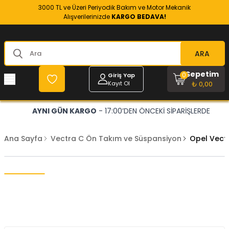
3000 TL ve Üzeri Periyodik Bakım ve Motor Mekanik
Alışverilerinizde
KARGO BEDAVA!
ARA
Sepetim
0
Giriş Yap
Kayıt Ol
₺ 0,00
AYNI GÜN KARGO
- 17:00’DEN ÖNCEKİ SİPARİŞLERDE
Ana Sayfa
Vectra C Ön Takım ve Süspansiyon
Opel Vectr