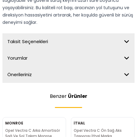
sağlayabilir ve güvenli sürüş keyfini uzun süre boyunca
yaşayabilirsiniz. Bu kaliteli rot başı, aracınızın yol tutuşunu ve
direksiyon hassasiyetini artırarak, her koşulda güvenli bir sürüş
deneyimi sağlar.
Taksit Seçenekleri
Yorumlar
Önerileriniz
Benzer
Ürünler
MONROE
İTHAL
Opel Vectra C Arka Amortisör
Opel Vectra C Ön Sağ Aks
Sağ Ve Sol Takım Monroe
Taşıyıcısı İthal Marka