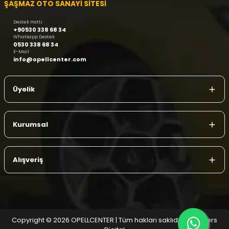
ŞAŞMAZ OTO SANAYİ SİTESİ
Destek Hattı
+90530 338 68 34
Whatsapp Destek
0530 338 68 34
E-Mail
info@opellcenter.com
Üyelik
Kurumsal
Alışveriş
Copyright © 2026 OPELLCENTER | Tüm hakları saklıdır.
| Reliefers