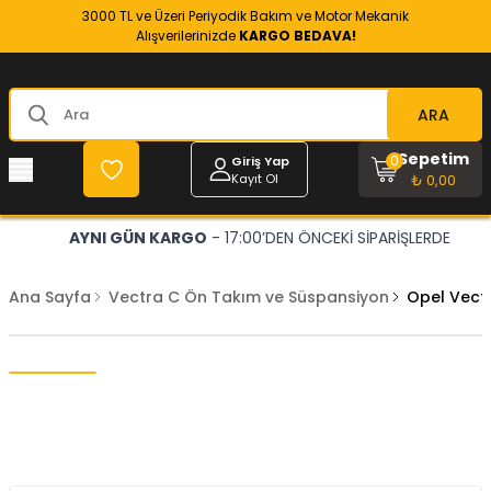
3000 TL ve Üzeri Periyodik Bakım ve Motor Mekanik
Alışverilerinizde
KARGO BEDAVA!
ARA
Sepetim
0
Giriş Yap
Kayıt Ol
₺ 0,00
AYNI GÜN KARGO
- 17:00’DEN ÖNCEKİ SİPARİŞLERDE
Ana Sayfa
Vectra C Ön Takım ve Süspansiyon
Opel Vect