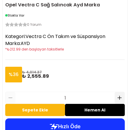
Opel Vectra C Sağ Salıncak Ayd Marka
Stokta Var
0 Yorum
Kategori
:
Vectra C Ön Takım ve Süspansiyon
Marka
:
AYD
*
₺
212.99
den başlayan taksitlerle
₺ 4,014.37
%
36
₺ 2,555.89
Sepete Ekle
Hemen Al