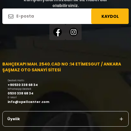
olabilirsiniz.
KAYDOL
BAHÇEKAPI MAH. 2540.CAD NO :14 ETİMESGUT / ANKARA
ŞAŞMAZ OTO SANAYİ SİTESİ
Destek Hattı
+90530 338 68 34
Whatsapp Destek
0530 338 68 34
E-Mail
info@opellcenter.com
Üyelik