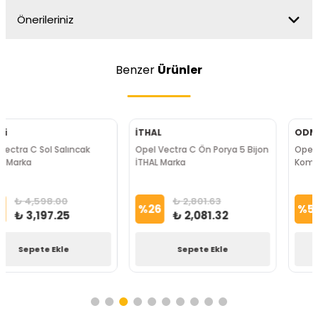
Önerileriniz
Benzer
Ürünler
ODM
Delphi
Opel Vectra C Z22SE Sol Aks
Opel Vectra C Viraj Demir Askı
Komple ODM Marka
Rotu Delphi Marka
₺ 7,919.77
₺ 568.70
%
56
%
32
₺ 3,498.05
₺ 385.88
Sepete Ekle
Sepete Ekle