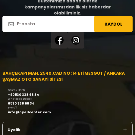
Bültenimize abone olarak
kampanyalarımızdan ilk siz haberdar
olabilirsiniz.
KAYDOL
BAHÇEKAPI MAH. 2540.CAD NO :14 ETİMESGUT / ANKARA
ŞAŞMAZ OTO SANAYİ SİTESİ
Destek Hattı
+90530 338 68 34
Whatsapp Destek
0530 338 68 34
E-Mail
info@opellcenter.com
Üyelik