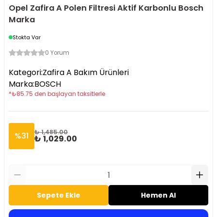
Opel Zafira A Polen Filtresi Aktif Karbonlu Bosch
Marka
Stokta Var
0 Yorum
Kategori
:
Zafira A Bakım Ürünleri
Marka
:
BOSCH
*
₺
85.75
den başlayan taksitlerle
₺ 1,485.00
%
31
₺ 1,029.00
Sepete Ekle
Hemen Al