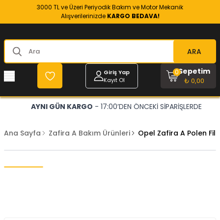
3000 TL ve Üzeri Periyodik Bakım ve Motor Mekanik
Alışverilerinizde
KARGO BEDAVA!
ARA
Sepetim
0
Giriş Yap
Kayıt Ol
₺ 0,00
AYNI GÜN KARGO
- 17:00’DEN ÖNCEKİ SİPARİŞLERDE
Ana Sayfa
Zafira A Bakım Ürünleri
Opel Zafira A Polen Fil