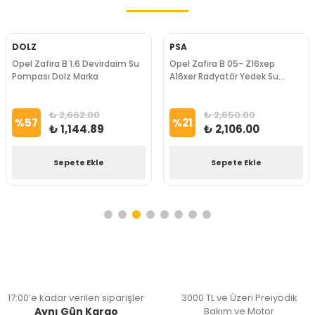
DOLZ
PSA
Opel Zafira B 1.6 Devirdaim Su
Opel Zafi̇ra B 05- Z16xep
Pompası Dolz Marka
A16xer Radyatör Yedek Su
Deposu PSA Marka
₺ 2,662.00
₺ 2,650.00
%
57
%
21
₺ 1,144.89
₺ 2,106.00
Sepete Ekle
Sepete Ekle
17:00’e kadar verilen siparişler
3000 TL ve Üzeri Preiyodik
Aynı Gün Kargo
Bakım ve Motor