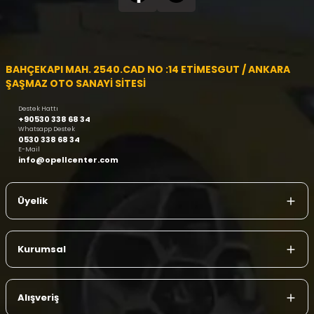
BAHÇEKAPI MAH. 2540.CAD NO :14 ETİMESGUT / ANKARA
ŞAŞMAZ OTO SANAYİ SİTESİ
Destek Hattı
+90530 338 68 34
Whatsapp Destek
0530 338 68 34
E-Mail
info@opellcenter.com
Üyelik
Kurumsal
Alışveriş