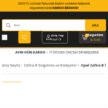
3000 TL ve Üzeri Periyodik Bakım ve Motor Mekanik
Alışverilerinizde
KARGO BEDAVA!
ARA
Sepetim
0
Giriş Yap
Kayıt Ol
₺ 0,00
AYNI GÜN KARGO
- 17:00’DEN ÖNCEKİ SİPARİŞLERDE
Ana Sayfa
Zafira B Soğutma ve Radyatör
Opel Zafira B 