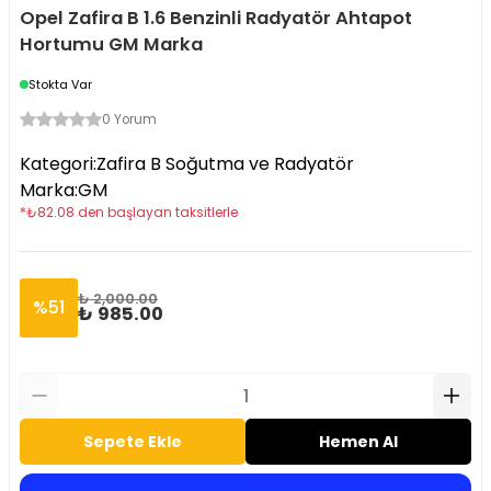
Opel Zafira B 1.6 Benzinli Radyatör Ahtapot
Hortumu GM Marka
Stokta Var
0 Yorum
Kategori
:
Zafira B Soğutma ve Radyatör
Marka
:
GM
*
₺
82.08
den başlayan taksitlerle
₺ 2,000.00
%
51
₺ 985.00
Sepete Ekle
Hemen Al