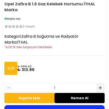
Opel Zafira B 1.6 Gaz Kelebek Hortumu İTHAL
Marka
Stokta Var
0 Yorum
Kategori
:
Zafira B Soğutma ve Radyatör
Marka
:
İTHAL
*
₺
26.16
den başlayan taksitlerle
₺ 396.22
%
21
₺ 313.95
Sepete Ekle
Hemen Al