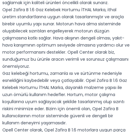
sağlamak için kaliteli ürünleri öncelikli olarak sunarız.
Opel Zafira B 1.6 Gaz Kelebek Hortumu İTHAL Marka, ithal
üretim standartlarına uygun olarak tasarlanmıştır ve araçla
birebir uyumlu yapı sunar. Motorun hava alma sisteminde
oluşabilecek sızıntıları engelleyerek motorun düzgün
çalışmasına katkı sağlar. Hava akışının dengeli olması, yakıt-
hava karışımının optimum seviyede olmasına yardımcı olur ve
motor performansını destekler. Opell Center olarak biz,
sunduğumuz bu ürünle aracın verimli ve sorunsuz çalışmasını
önemsiyoruz.
Gaz kelebeği hortumu, zamanla ısı ve sürtünme nedeniyle
esnekliğini kaybedebilir veya çatlayabilir. Opel Zafira B 1.6 Gaz
Kelebek Hortumu İTHAL Marka, dayanıklı malzeme yapısı ile
uzun ömürlü kullanım hedefler. Hortum, motor çalışma
koşullarına uyum sağlayacak şekilde tasarlanmış olup sızıntı
riskini minimize eder. Bizim için önemli olan, Opel Zafira B
kullanıcılarının motor sisteminde güvenli ve dengeli bir
kullanım deneyimi yaşamasıdır.
Opell Center olarak, Opel Zafira B 1.6 motorlara uygun parça