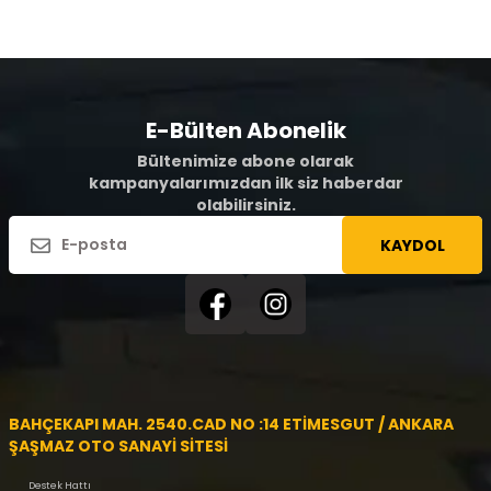
E-Bülten Abonelik
Bültenimize abone olarak
kampanyalarımızdan ilk siz haberdar
olabilirsiniz.
KAYDOL
BAHÇEKAPI MAH. 2540.CAD NO :14 ETİMESGUT / ANKARA
ŞAŞMAZ OTO SANAYİ SİTESİ
Destek Hattı