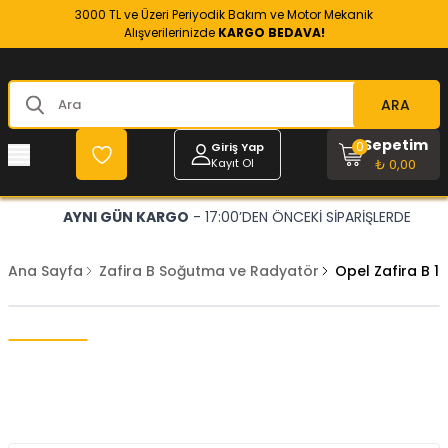
3000 TL ve Üzeri Periyodik Bakım ve Motor Mekanik
Alışverilerinizde
KARGO BEDAVA!
ARA
Sepetim
0
Giriş Yap
Kayıt Ol
₺ 0,00
AYNI GÜN KARGO
- 17:00’DEN ÖNCEKİ SİPARİŞLERDE
Ana Sayfa
Zafira B Soğutma ve Radyatör
Opel Zafira B 