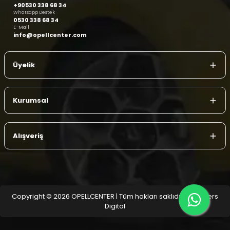
+90530 338 68 34
Whatsapp Destek
0530 338 68 34
E-Mail
info@opellcenter.com
Üyelik
Kurumsal
Alışveriş
Copyright © 2026 OPELLCENTER | Tüm hakları saklıdır.
| Reliefers
Digital