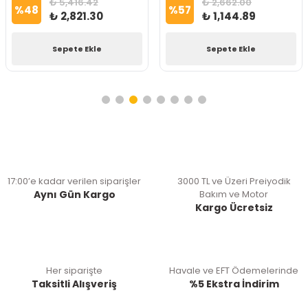
₺ 5,416.42
₺ 2,662.00
%
48
%
57
₺ 2,821.30
₺ 1,144.89
Sepete Ekle
Sepete Ekle
17:00’e kadar verilen siparişler
3000 TL ve Üzeri Preiyodik
Aynı Gün Kargo
Bakım ve Motor
Kargo Ücretsiz
Her siparişte
Havale ve EFT Ödemelerinde
Taksitli Alışveriş
%5 Ekstra İndirim