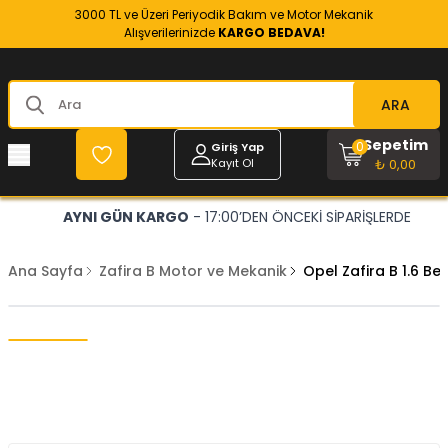
3000 TL ve Üzeri Periyodik Bakım ve Motor Mekanik
Alışverilerinizde
KARGO BEDAVA!
ARA
Sepetim
0
Giriş Yap
Kayıt Ol
₺ 0,00
AYNI GÜN KARGO
- 17:00’DEN ÖNCEKİ SİPARİŞLERDE
Ana Sayfa
Zafira B Motor ve Mekanik
Opel Zafira B 1.6 Be