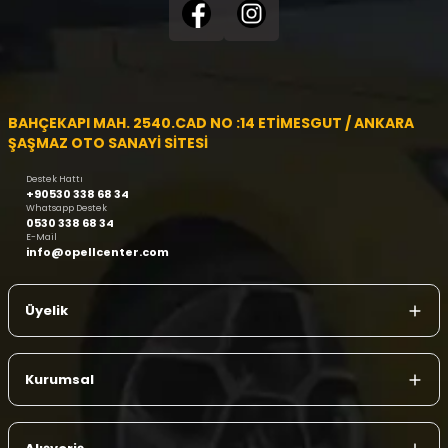
BAHÇEKAPI MAH. 2540.CAD NO :14 ETİMESGUT / ANKARA
ŞAŞMAZ OTO SANAYİ SİTESİ
Destek Hattı
+90530 338 68 34
Whatsapp Destek
0530 338 68 34
E-Mail
info@opellcenter.com
Üyelik
Kurumsal