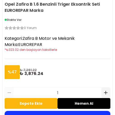
Opel Zafira B 1.6 Benzinli Triger Eksantrik Seti
EUROREPAR Marka
Stokta Var
0 Yorum
Kategori
:
Zafira B Motor ve Mekanik
Marka
:
EUROREPAR
*
₺
323.02
den başlayan taksitlerle
₺ 7,291.22
%
47
₺ 3,876.24
Sepete Ekle
Hemen Al