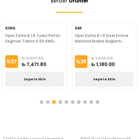
Benzer
Ürünler
KİNG
GM
Opel Zafira B 1.6 Turbo Piston
Opel Zafira B 1.9 Dizel Emme
Segman Takımı 0.50 KİNG
Manifold Braket Bağlantı
Marka
Çubuğu GM Marka
₺ 11,917.50
₺ 1,600.00
%
37
%
26
₺ 7,471.80
₺ 1,180.00
Sepete Ekle
Sepete Ekle
17:00’e kadar verilen siparişler
3000 TL ve Üzeri Preiyodik