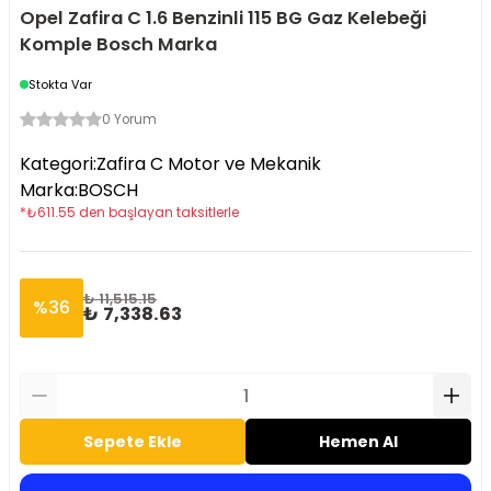
Opel Zafira C 1.6 Benzinli 115 BG Gaz Kelebeği
Komple Bosch Marka
Stokta Var
0 Yorum
Kategori
:
Zafira C Motor ve Mekanik
Marka
:
BOSCH
*
₺
611.55
den başlayan taksitlerle
₺ 11,515.15
%
36
₺ 7,338.63
Sepete Ekle
Hemen Al