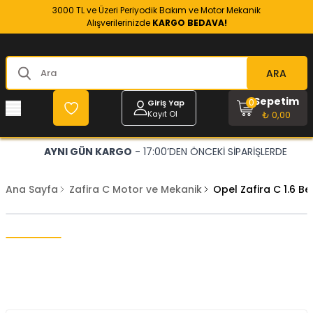
3000 TL ve Üzeri Periyodik Bakım ve Motor Mekanik
Alışverilerinizde
KARGO BEDAVA!
ARA
Sepetim
0
Giriş Yap
Kayıt Ol
₺ 0,00
AYNI GÜN KARGO
- 17:00’DEN ÖNCEKİ SİPARİŞLERDE
Ana Sayfa
Zafira C Motor ve Mekanik
Opel Zafira C 1.6 B