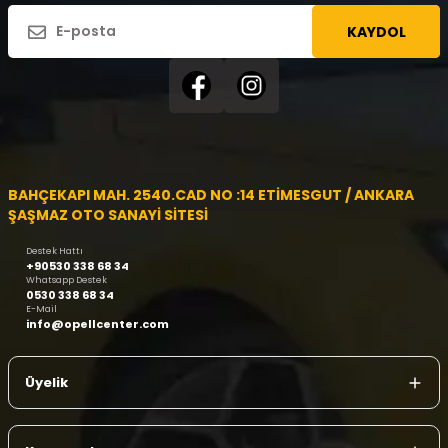
KAYDOL
BAHÇEKAPI MAH. 2540.CAD NO :14 ETİMESGUT / ANKARA
ŞAŞMAZ OTO SANAYİ SİTESİ
Destek Hattı
+90530 338 68 34
Whatsapp Destek
0530 338 68 34
E-Mail
info@opellcenter.com
Üyelik