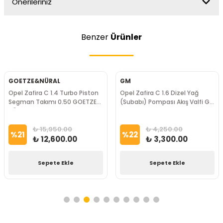
Önerileriniz
Benzer
Ürünler
GOETZE&NÜRAL
GM
Opel Zafira C 1.4 Turbo Piston
Opel Zafira C 1.6 Dizel Yağ
Segman Takımı 0.50 GOETZE
(Subabı) Pompası Akış Valfi GM
NÜRAL Marka
Marka
₺ 15,950.00
₺ 4,250.00
%
21
%
22
₺ 12,600.00
₺ 3,300.00
Sepete Ekle
Sepete Ekle