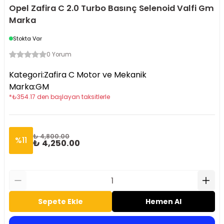
Opel Zafira C 2.0 Turbo Basınç Selenoid Valfi Gm
Marka
Stokta Var
0 Yorum
Kategori
:
Zafira C Motor ve Mekanik
Marka
:
GM
*
₺
354.17
den başlayan taksitlerle
₺ 4,800.00
%
11
₺ 4,250.00
Sepete Ekle
Hemen Al