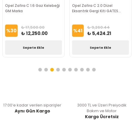
Opel Zafira C 1.6 Gaz Kelebeği
Opel Zafira C 2.0 Dizel
GM Marka
Eksantrik Gergi Kiti GATES
Marka
₺ 17,500.00
₺ 9,260.44
%
30
%
41
₺ 12,250.00
₺ 5,424.21
Sepete Ekle
Sepete Ekle
17:00’e kadar verilen siparişler
3000 TL ve Üzeri Preiyodik
Aynı Gün Kargo
Bakım ve Motor
Kargo Ücretsiz