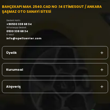
BAHÇEKAPI MAH. 2540.CAD NO :14 ETİMESGUT / ANKARA
ŞAŞMAZ OTO SANAYİ SİTESİ
Destek Hattı
+90530 338 68 34
Whatsapp Destek
0530 338 68 34
E-Mail
info@opellcenter.com
Üyelik
Kurumsal
Alışveriş