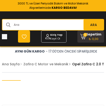
3000 TL ve Üzeri Periyodik Bakım ve Motor Mekanik
Alışverilerinizde
KARGO BEDAVA!
ARA
Sepetim
0
Giriş Yap
Kayıt Ol
₺ 0,00
AYNI GÜN KARGO
- 17:00’DEN ÖNCEKİ SİPARİŞLERDE
Ana Sayfa
Zafira C Motor ve Mekanik
Opel Zafira C 2.0 T