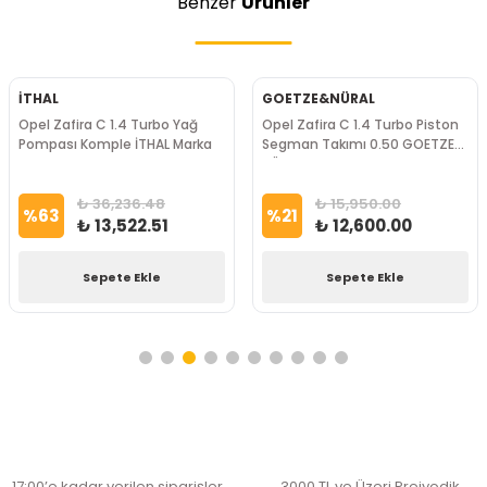
Benzer
Ürünler
İTHAL
GOETZE&NÜRAL
Opel Zafira C 1.4 Turbo Yağ
Opel Zafira C 1.4 Turbo Piston
Pompası Komple İTHAL Marka
Segman Takımı 0.50 GOETZE
NÜRAL Marka
₺ 36,236.48
₺ 15,950.00
%
63
%
21
₺ 13,522.51
₺ 12,600.00
Sepete Ekle
Sepete Ekle
17:00’e kadar verilen siparişler
3000 TL ve Üzeri Preiyodik