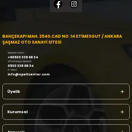
BAHÇEKAPI MAH. 2540.CAD NO :14 ETİMESGUT / ANKARA
ŞAŞMAZ OTO SANAYİ SİTESİ
Destek Hattı
+90530 338 68 34
Whatsapp Destek
0530 338 68 34
E-Mail
info@opellcenter.com
Üyelik
Kurumsal