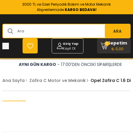
3000 TL ve Üzeri Periyodik Bakım ve Motor Mekanik
Alışverilerinizde
KARGO BEDAVA!
ARA
Sepetim
0
Giriş Yap
Kayıt Ol
₺ 0,00
AYNI GÜN KARGO
- 17:00’DEN ÖNCEKİ SİPARİŞLERDE
Ana Sayfa
Zafira C Motor ve Mekanik
Opel Zafira C 1.6 D