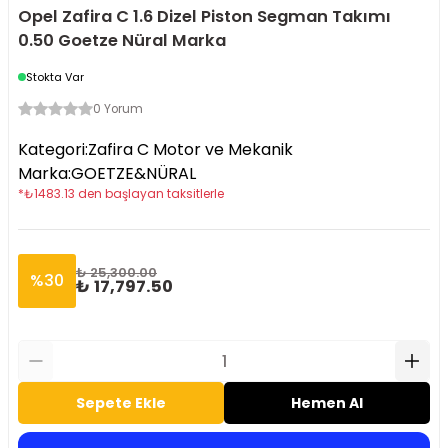
Opel Zafira C 1.6 Dizel Piston Segman Takımı
0.50 Goetze Nüral Marka
Stokta Var
0 Yorum
Kategori
:
Zafira C Motor ve Mekanik
Marka
:
GOETZE&NÜRAL
*
₺
1483.13
den başlayan taksitlerle
₺ 25,300.00
%
30
₺ 17,797.50
Sepete Ekle
Hemen Al