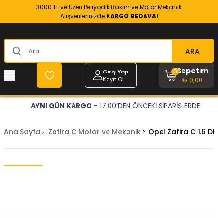
3000 TL ve Üzeri Periyodik Bakım ve Motor Mekanik
Alışverilerinizde
KARGO BEDAVA!
ARA
Sepetim
0
Giriş Yap
Kayıt Ol
₺ 0,00
AYNI GÜN KARGO
- 17:00’DEN ÖNCEKİ SİPARİŞLERDE
Ana Sayfa
Zafira C Motor ve Mekanik
Opel Zafira C 1.6 Di