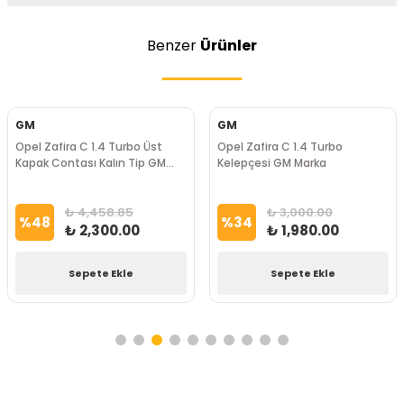
Benzer
Ürünler
GM
GM
Opel Zafira C 1.4 Turbo Üst
Opel Zafira C 1.4 Turbo
Kapak Contası Kalın Tip GM
Kelepçesi GM Marka
Marka
₺ 4,458.85
₺ 3,000.00
%
48
%
34
₺ 2,300.00
₺ 1,980.00
Sepete Ekle
Sepete Ekle