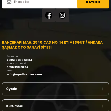
KAYDOL
BAHÇEKAPI MAH. 2540.CAD NO :14 ETİMESGUT / ANKARA
ŞAŞMAZ OTO SANAYİ SİTESİ
Destek Hattı
+90530 338 68 34
Whatsapp Destek
0530 338 68 34
E-Mail
info@opellcenter.com
Üyelik
Kurumsal