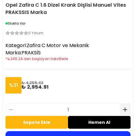
Opel Zafira C 1.6 Dizel Krank Dişlisi Manuel Vites
PRAKSSIS Marka
Stokta Var
0 Yorum
Kategori
:
Zafira C Motor ve Mekanik
Marka
:
PRAKSİS
*
₺
246.24
den başlayan taksitlerle
₺ 4,255.43
%
31
₺ 2,954.91
Sepete Ekle
Hemen Al