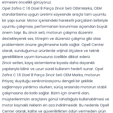
etmesini öncelikli görüyoruz.
Opel Zafira C 1.6 Dizel 8 Parça Zincir Seti OEM Marka, OEM
standartlarına uygun üretimi sayesinde araçla tam uyumlu
bir yapı sunar. Motor içerisindeki hareketli parçaların birbiriyle
uyumlu çalışması, performansın korunması açısından büyük
önem taşır. Bu zincir seti, motorun çalışma düzenini
destekleyerek ses, titreşim ve düzensiz çalışma gibi olası
problemlerin önüne geçilmesine katkı sağlar. Opell Center
olarak, sunduğumuz ürünlerde orijinal ölçülere ve teknik
gerekliliklere uyum konusuna özellikle dikkat ederiz.
Zincir setleri, kayış sistemlerine kıyasla daha dayanıklı
yapılarıyla bilinir ve uzun süreli kullanım hedefi sunar. Opel
Zafira C 1.6 Dizel 8 Parça Zincir Seti OEM Marka, motorun
ihtiyaç duyduğu senkronizasyonu dengeli bir şekilde
sağlamaya yardımcı olurken, sürüş sırasında motorun stabil
çalışmasına da katkı sağlar. Bizim için önemli olan,
müşterilerimizin araçlarını gönül rahatlığıyla kullanabilmesi ve
motor kaynaklı risklerin en aza indirilmesidir. Bu nedenle Opell
Center olarak, kalite ve güvenilirlikten ödün vermeden ürün