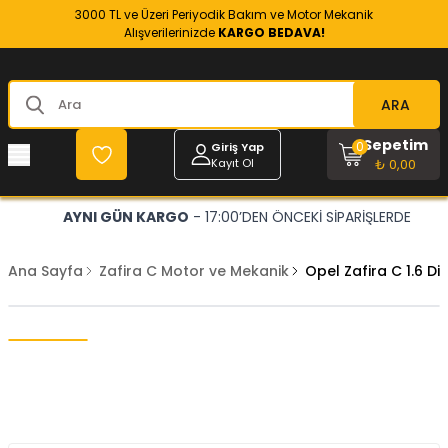
3000 TL ve Üzeri Periyodik Bakım ve Motor Mekanik
Alışverilerinizde
KARGO BEDAVA!
ARA
Sepetim
0
Giriş Yap
Kayıt Ol
₺ 0,00
AYNI GÜN KARGO
- 17:00’DEN ÖNCEKİ SİPARİŞLERDE
Ana Sayfa
Zafira C Motor ve Mekanik
Opel Zafira C 1.6 Di