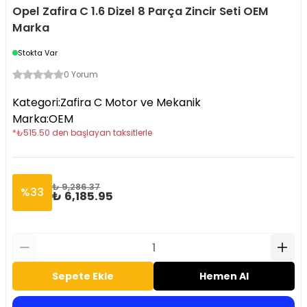
Opel Zafira C 1.6 Dizel 8 Parça Zincir Seti OEM
Marka
Stokta Var
0 Yorum
Kategori
:
Zafira C Motor ve Mekanik
Marka
:
OEM
*
₺
515.50
den başlayan taksitlerle
₺ 9,286.37
%
33
₺ 6,185.95
Sepete Ekle
Hemen Al