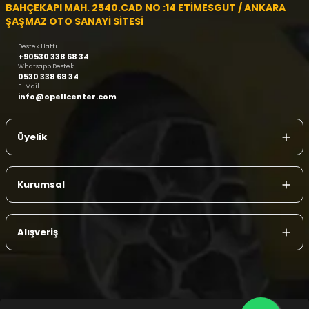
BAHÇEKAPI MAH. 2540.CAD NO :14 ETİMESGUT / ANKARA
ŞAŞMAZ OTO SANAYİ SİTESİ
Destek Hattı
+90530 338 68 34
Whatsapp Destek
0530 338 68 34
E-Mail
info@opellcenter.com
Üyelik
Kurumsal
Alışveriş