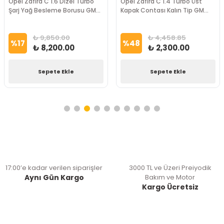
Opel Zafira C 1.6 Dizel Turbo
Opel Zafira C 1.4 Turbo Üst
Şarj Yağ Besleme Borusu GM
Kapak Contası Kalın Tip GM
Marka
Marka
₺ 9,850.00
₺ 4,458.85
%
17
%
48
₺ 8,200.00
₺ 2,300.00
Sepete Ekle
Sepete Ekle
17:00’e kadar verilen siparişler
3000 TL ve Üzeri Preiyodik
Aynı Gün Kargo
Bakım ve Motor
Kargo Ücretsiz