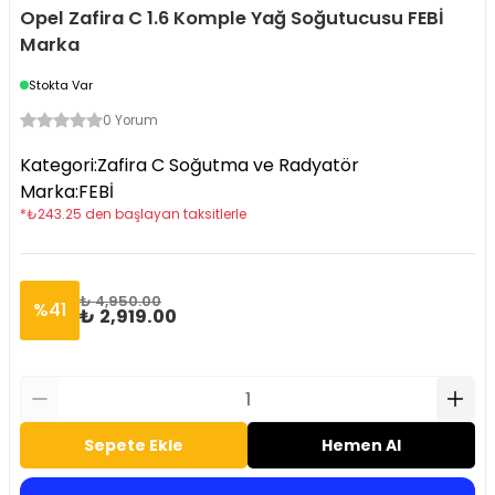
Opel Zafira C 1.6 Komple Yağ Soğutucusu FEBİ
Marka
Stokta Var
0 Yorum
Kategori
:
Zafira C Soğutma ve Radyatör
Marka
:
FEBİ
*
₺
243.25
den başlayan taksitlerle
₺ 4,950.00
%
41
₺ 2,919.00
Sepete Ekle
Hemen Al