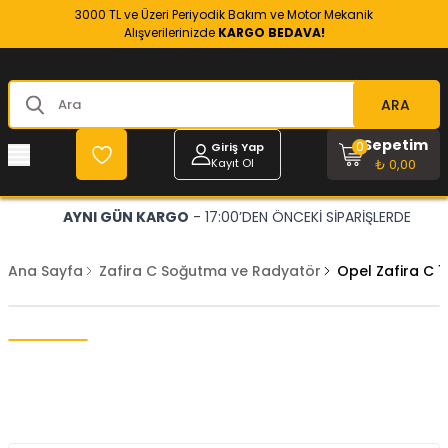
3000 TL ve Üzeri Periyodik Bakım ve Motor Mekanik
Alışverilerinizde
KARGO BEDAVA!
ARA
Sepetim
0
Giriş Yap
Kayıt Ol
₺ 0,00
AYNI GÜN KARGO
- 17:00’DEN ÖNCEKİ SİPARİŞLERDE
Ana Sayfa
Zafira C Soğutma ve Radyatör
Opel Zafira C 