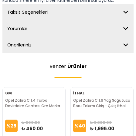
konuda sizlere en iyi alternatiflerden birini sunuyoruz.
Taksit Seçenekleri
Yorumlar
Önerileriniz
Benzer
Ürünler
GM
İTHAL
Opel Zafira C 1.4 Turbo
Opel Zafira C 1.6 Yağ Soğutucu
Devirdaim Contası Gm Marka
Boru Takımı Giriş - Çıkış İthal
Marka
₺ 600.00
₺ 3,300.00
%
25
%
40
₺ 450.00
₺ 1,995.00