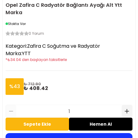
Opel Zafira C Radyatör Bağlantı Ayağı Alt Ytt
Marka
Stokta Var
0 Yorum
Kategori
:
Zafira C Soğutma ve Radyatör
Marka
:
YTT
*
₺
34.04
den başlayan taksitlerle
₺ 712.90
%
43
₺ 408.42
Sepete Ekle
Hemen Al