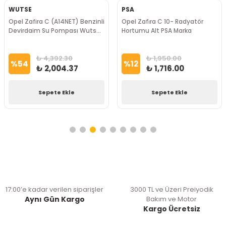
WUTSE
PSA
Opel Zafira C (A14NET) Benzinli
Opel Zafi̇ra C 10- Radyatör
Devirdaim Su Pompası Wutse
Hortumu Alt PSA Marka
Marka
₺ 4,392.30
₺ 1,950.00
%
54
%
12
₺ 2,004.37
₺ 1,716.00
Sepete Ekle
Sepete Ekle
17:00’e kadar verilen siparişler
3000 TL ve Üzeri Preiyodik
Aynı Gün Kargo
Bakım ve Motor
Kargo Ücretsiz