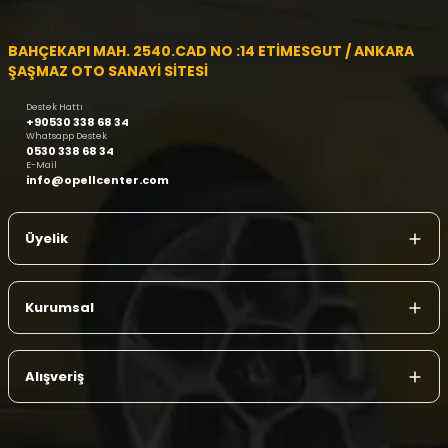
BAHÇEKAPI MAH. 2540.CAD NO :14 ETİMESGUT / ANKARA
ŞAŞMAZ OTO SANAYİ SİTESİ
Destek Hattı
+90530 338 68 34
Whatsapp Destek
0530 338 68 34
E-Mail
info@opellcenter.com
Üyelik
Kurumsal
Alışveriş