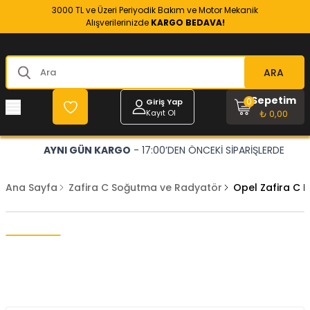
3000 TL ve Üzeri Periyodik Bakım ve Motor Mekanik
Alışverilerinizde
KARGO BEDAVA!
ARA
Sepetim
0
Giriş Yap
Kayıt Ol
₺ 0,00
AYNI GÜN KARGO
- 17:00’DEN ÖNCEKİ SİPARİŞLERDE
Ana Sayfa
Zafira C Soğutma ve Radyatör
Opel Zafira C 