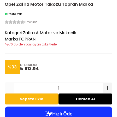
Opel Zafira Motor Takozu Topran Marka
Stokta Var
0 Yorum
Kategori
:
Zafira A Motor ve Mekanik
Marka
:
TOPRAN
*
₺
76.05
den başlayan taksitlerle
₺ 1,368.93
%
33
₺ 912.54
Sepete Ekle
Hemen Al