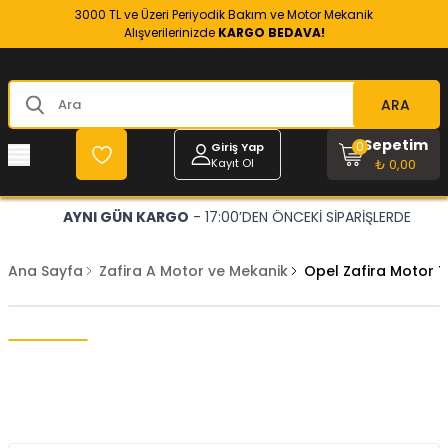
3000 TL ve Üzeri Periyodik Bakım ve Motor Mekanik
Alışverilerinizde
KARGO BEDAVA!
ARA
Sepetim
0
Giriş Yap
Kayıt Ol
₺ 0,00
AYNI GÜN KARGO
- 17:00’DEN ÖNCEKİ SİPARİŞLERDE
Ana Sayfa
Zafira A Motor ve Mekanik
Opel Zafira Motor 