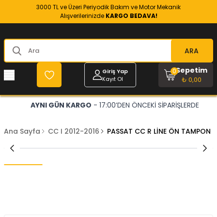
3000 TL ve Üzeri Periyodik Bakım ve Motor Mekanik
Alışverilerinizde
KARGO BEDAVA!
ARA
Sepetim
0
Giriş Yap
Kayıt Ol
₺ 0,00
AYNI GÜN KARGO
- 17:00’DEN ÖNCEKİ SİPARİŞLERDE
Ana Sayfa
CC I 2012-2016
PASSAT CC R LİNE ÖN TAMPON