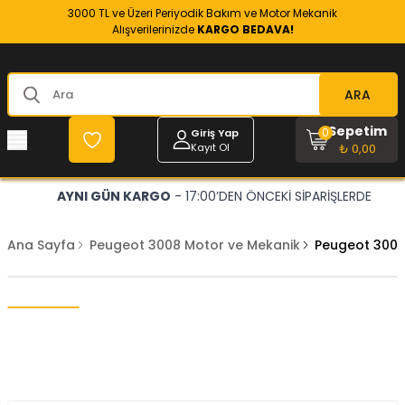
3000 TL ve Üzeri Periyodik Bakım ve Motor Mekanik
Alışverilerinizde
KARGO BEDAVA!
ARA
Sepetim
0
Giriş Yap
Kayıt Ol
₺ 0,00
AYNI GÜN KARGO
- 17:00’DEN ÖNCEKİ SİPARİŞLERDE
Ana Sayfa
Peugeot 3008 Motor ve Mekanik
Peugeot 3008 