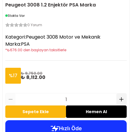
Peugeot 3008 1.2 Enjektör PSA Marka
Stokta Var
0 Yorum
Kategori
:
Peugeot 3008 Motor ve Mekanik
Marka
:
PSA
*
₺
676.00
den başlayan taksitlerle
₺ 9,750.00
%
17
₺ 8,112.00
Sepete Ekle
Hemen Al