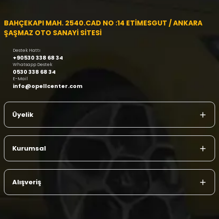
BAHÇEKAPI MAH. 2540.CAD NO :14 ETİMESGUT / ANKARA
ŞAŞMAZ OTO SANAYİ SİTESİ
Destek Hattı
+90530 338 68 34
Whatsapp Destek
0530 338 68 34
E-Mail
info@opellcenter.com
Üyelik
Kurumsal
Alışveriş