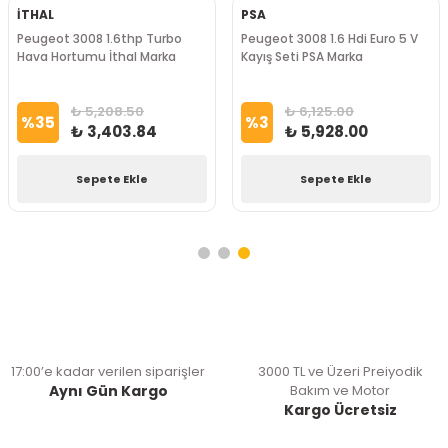
İTHAL
PSA
Peugeot 3008 1.6thp Turbo
Peugeot 3008 1.6 Hdi Euro 5 V
Hava Hortumu İthal Marka
Kayış Seti PSA Marka
₺ 5,208.50
₺ 6,125.00
%
35
%
3
₺ 3,403.84
₺ 5,928.00
Sepete Ekle
Sepete Ekle
17:00’e kadar verilen siparişler
3000 TL ve Üzeri Preiyodik
Aynı Gün Kargo
Bakım ve Motor
Kargo Ücretsiz