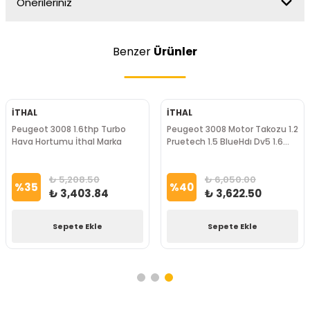
Önerileriniz
Benzer
Ürünler
İTHAL
İTHAL
Peugeot 3008 1.6thp Turbo
Peugeot 3008 Motor Takozu 1.2
Hava Hortumu İthal Marka
Pruetech 1.5 BlueHdı Dv5 1.6
BlueHdı Dv6 Gm Marka
₺ 5,208.50
₺ 6,050.00
%
35
%
40
₺ 3,403.84
₺ 3,622.50
Sepete Ekle
Sepete Ekle