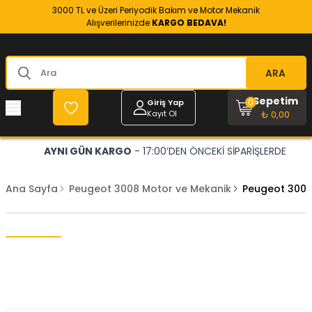
3000 TL ve Üzeri Periyodik Bakım ve Motor Mekanik
Alışverilerinizde
KARGO BEDAVA!
ARA
Sepetim
0
Giriş Yap
Kayıt Ol
₺ 0,00
AYNI GÜN KARGO
- 17:00’DEN ÖNCEKİ SİPARİŞLERDE
Ana Sayfa
Peugeot 3008 Motor ve Mekanik
Peugeot 3008