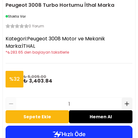
Peugeot 3008 Turbo Hortumu İthal Marka
Stokta Var
0 Yorum
Kategori
:
Peugeot 3008 Motor ve Mekanik
Marka
:
İTHAL
*
₺
283.65
den başlayan taksitlerle
₺ 5,005.00
%
32
₺ 3,403.84
Sepete Ekle
Hemen Al