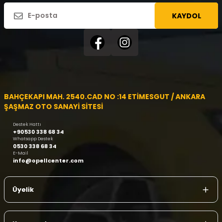
KAYDOL
BAHÇEKAPI MAH. 2540.CAD NO :14 ETİMESGUT / ANKARA
ŞAŞMAZ OTO SANAYİ SİTESİ
Destek Hattı
+90530 338 68 34
Whatsapp Destek
0530 338 68 34
E-Mail
info@opellcenter.com
Üyelik