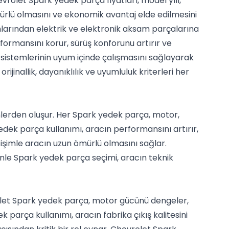
evrolet Spark yedek parça fiyatları, model yılı,
ürlü olmasını ve ekonomik avantaj elde edilmesini
nlarından elektrik ve elektronik aksam parçalarına
rformansını korur, sürüş konforunu artırır ve
sistemlerinin uyum içinde çalışmasını sağlayarak
inallik, dayanıklılık ve uyumluluk kriterleri her
lerden oluşur. Her Spark yedek parça, motor,
edek parça kullanımı, aracın performansını artırır,
işimle aracın uzun ömürlü olmasını sağlar.
nle Spark yedek parça seçimi, aracın teknik
olet Spark yedek parça, motor gücünü dengeler,
k parça kullanımı, aracın fabrika çıkış kalitesini