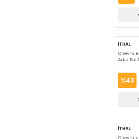
İTHAL
Chevrolet
Arka Sol 
%
43
İTHAL
Chevrole