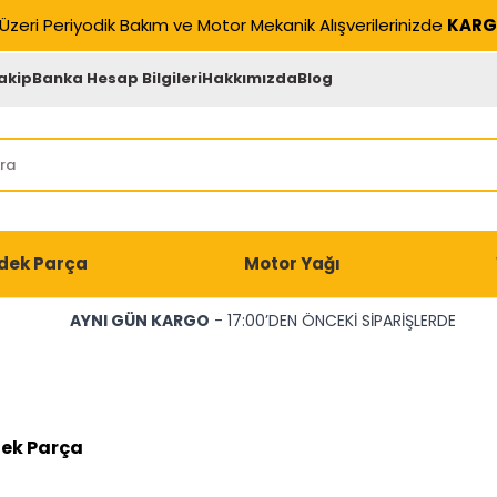
Üzeri Periyodik Bakım ve Motor Mekanik Alışverilerinizde
KARG
akip
Banka Hesap Bilgileri
Hakkımızda
Blog
dek Parça
Motor Yağı
AYNI GÜN KARGO
- 17:00’DEN ÖNCEKİ SİPARİŞLERDE
ek Parça