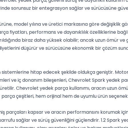
vrolet yedek parça, güvenli sürüş ve dayanıklı kullanım aç
inde sorunsuz bir entegrasyon sağlar ve sürücüsüne güven
rüne, model yılına ve üretici markasına göre değişiklik gös
a fiyatları, performans ve dayanıklılık özelliklerine bağlı 
ırıldığında biraz daha yüksek olabilir; ancak uzun ömür ve 
iyetlerini düşürür ve sürücüsüne ekonomik bir çözüm suna
sistemlerine hitap edecek şekilde oldukça geniştir. Motor 
mleri ve iç donanım bileşenleri, Chevrolet Spark yedek par
 üretilir. Chevrolet yedek parça kullanımı, aracın uzun 
parça çeşitleri, hem orijinal hem de uyumlu ürün seçenekle
miş parçaları kapsar ve aracın performansını korumak için k
tasarrufu sağlar ve sürüş güvenliğini güçlendirir. 1.2 Spark