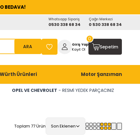
O BEDAVA!
Whatsapp Sipariş
Çağrı Merkezi
0530 338 68 34
0 530 338 68 34
0
Giriş Yap
ARA
Sepetim
Kayıt Ol
Würth Ürünleri
Motor Şanzıman
OPEL VE CHEVROLET
- RESMİ YEDEK PARÇACINIZ
Toplam 77 Ürün
Son Eklenen