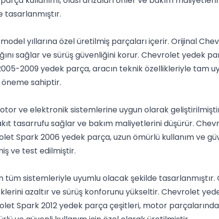
parça kullanımı, olası arızaları önler ve bakım maliyetleri
e tasarlanmıştır.
el yıllarına özel üretilmiş parçaları içerir. Orijinal Ch
lığını sağlar ve sürüş güvenliğini korur. Chevrolet yedek pa
005-2009 yedek parça, aracın teknik özellikleriyle tam uy
r öneme sahiptir.
r ve elektronik sistemlerine uygun olarak geliştirilmişti
akıt tasarrufu sağlar ve bakım maliyetlerini düşürür. Chev
et Spark 2006 yedek parça, uzun ömürlü kullanım ve güvenl
ş ve test edilmiştir.
tüm sistemleriyle uyumlu olacak şekilde tasarlanmıştır. 
isklerini azaltır ve sürüş konforunu yükseltir. Chevrolet ye
et Spark 2012 yedek parça çeşitleri, motor parçalarında