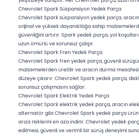
yelpazeye sahiptir. Her Chevrolet parça, uzun ömürl
Chevrolet Spark Süspansiyon Yedek Parça
Chevrolet Spark süspansiyon yedek parça, aracın y
orijinal ve yüksek dayanıklılığa sahip malzemelerd
güvenliğini artırır. Spark yedek parça, yol koşulla
uzun ömürlü ve sorunsuz çalışır.
Chevrolet Spark Fren Yedek Parça
Chevrolet Spark fren yedek parça, güvenli sürüşün 
malzemelerden üretilir ve aracın durma mesafesini
düzeye çıkarır. Chevrolet Spark yedek parça, diskle
sorunsuz çalışmasını sağlar.
Chevrolet Spark Elektrik Yedek Parça
Chevrolet Spark elektrik yedek parça, aracın elekt
alternatör gibi Chevrolet Spark yedek parça ürünler
arıza risklerini en aza indirir. Chevrolet yedek pa
edilmesi, güvenli ve verimli bir sürüş deneyimi suna