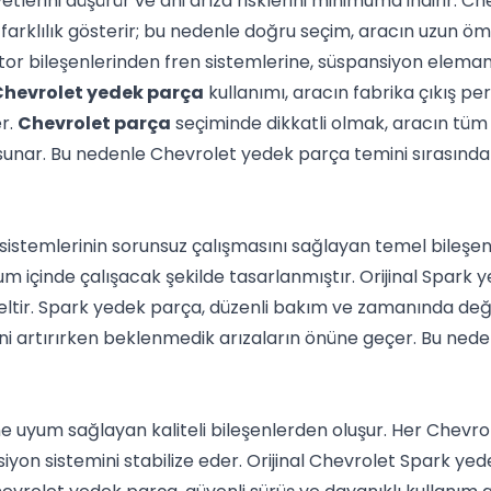
tlerini düşürür ve ani arıza risklerini minimuma indirir. Ch
arklılık gösterir; bu nedenle doğru seçim, aracın uzun öm
tor bileşenlerinden fren sistemlerine, süspansiyon elema
hevrolet yedek parça
kullanımı, aracın fabrika çıkış pe
r.
Chevrolet parça
seçiminde dikkatli olmak, aracın tüm 
nar. Bu nedenle Chevrolet yedek parça temini sırasında orij
sistemlerinin sorunsuz çalışmasını sağlayan temel bileşen
m içinde çalışacak şekilde tasarlanmıştır. Orijinal Spark y
eltir. Spark yedek parça, düzenli bakım ve zamanında değ
ni artırırken beklenmedik arızaların önüne geçer. Bu nede
e uyum sağlayan kaliteli bileşenlerden oluşur. Her Chevr
yon sistemini stabilize eder. Orijinal Chevrolet Spark yede