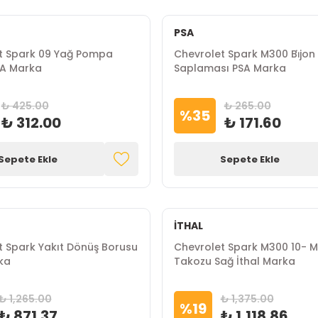
PSA
t Spark 09 Yağ Pompa
Chevrolet Spark M300 Bi̇jon
SA Marka
Saplaması PSA Marka
₺ 425.00
₺ 265.00
%
35
₺ 312.00
₺ 171.60
Sepete Ekle
Sepete Ekle
İTHAL
t Spark Yakıt Dönüş Borusu
Chevrolet Spark M300 10- 
rka
Takozu Sağ İthal Marka
₺ 1,265.00
₺ 1,375.00
%
19
₺ 871.37
₺ 1,118.86