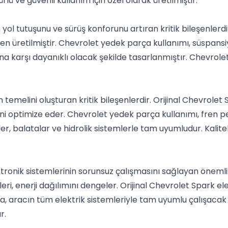
ü ve güvenli kullanım için özel olarak üretilmiştir.
ol tutuşunu ve sürüş konforunu artıran kritik bileşenler
en üretilmiştir. Chevrolet yedek parça kullanımı, süspansi
rına karşı dayanıklı olacak şekilde tasarlanmıştır. Chevrol
temelini oluşturan kritik bileşenlerdir. Orijinal Chevrolet
 optimize eder. Chevrolet yedek parça kullanımı, fren per
r, balatalar ve hidrolik sistemlerle tam uyumludur. Kalite
ronik sistemlerinin sorunsuz çalışmasını sağlayan önemli bi
i, enerji dağılımını dengeler. Orijinal Chevrolet Spark ele
rça, aracın tüm elektrik sistemleriyle tam uyumlu çalışaca
r.