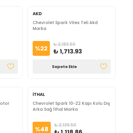
AKD
Chevrolet Spark Vites Teli Akd
Marka
₺ 2,183.50
%
22
₺ 1,713.93
Sepete Ekle
İTHAL
Motor
Chevrolet Spark 10-22 Kapı Kolu Dış
Arka Sağ İthal Marka
₺ 2,139.50
%
48
₺ 1,118.86