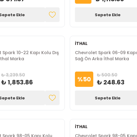
Sepete Ekle
Sepete Ekle
İTHAL
 Spark 10-22 Kapı Kolu Dış
Chevrolet Spark 06-09 Kapı 
İthal Marka
Sağ Ön Arka İthal Marka
₺ 3,239.50
₺ 500.50
%
50
₺ 1,853.86
₺ 248.63
Sepete Ekle
Sepete Ekle
İTHAL
t Spark 98-05 Kapı Kolu
Chevrolet Spark 98-05 Kapı