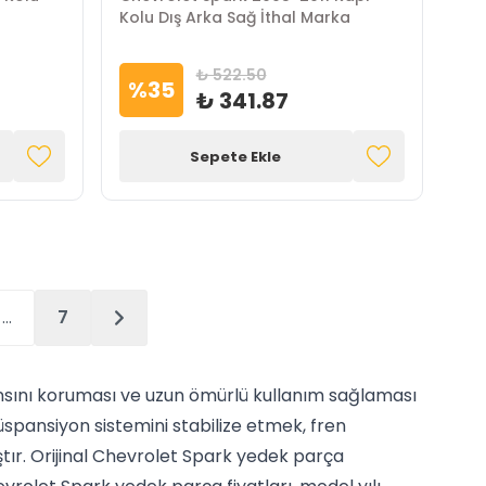
Kolu Dış Arka Sağ İthal Marka
₺ 522.50
%
35
₺ 341.87
Sepete Ekle
…
7
nsını koruması ve uzun ömürlü kullanım sağlaması
spansiyon sistemini stabilize etmek, fren
tır. Orijinal Chevrolet Spark yedek parça