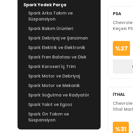
Spark Yedek Parça
Spark Arka Takım ve
PSA
Süspansiyon
Chevrole
Spark Bakım Ürünleri
Keçesi̇ P
Spark Debriyaj ve Şanzıman
%
27
Spark Elektrik ve Elektronik
Spark Fren Balatası ve Disk
Spark Karoseri İç Trim
Spark Motor ve Debriyaj
Spark Motor ve Mekanik
İTHAL
Spark Soğutma ve Radyatör
Chevrole
Spark Yakıt ve Egzoz
İthal Ma
Spark Ön Takım ve
Süspansiyon
%
31