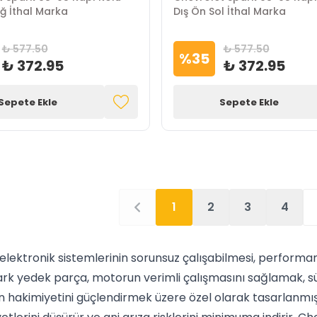
ğ İthal Marka
Dış Ön Sol İthal Marka
₺ 577.50
₺ 577.50
%
35
₺ 372.95
₺ 372.95
Sepete Ekle
Sepete Ekle
1
2
3
4
lektronik sistemlerinin sorunsuz çalışabilmesi, performa
rk yedek parça, motorun verimli çalışmasını sağlamak, sü
n hakimiyetini güçlendirmek üzere özel olarak tasarlanmış