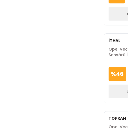
İTHAL
Opel Vect
Sensörü I
%
46
TOPRAN
Opel Vect