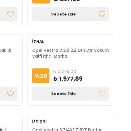
Sepete Ekle
İTHAL
Opel Vectra B 2.0 2.2 Dth Dtr Vakum
Valfi İthal Marka
₺ 2,475.00
%
20
₺ 1,977.89
Sepete Ekle
Delphi
nli
Opel Vectra B Z14XE Z16XE Ecotec