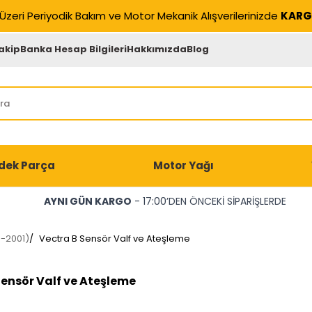
Üzeri Periyodik Bakım ve Motor Mekanik Alışverilerinizde
KARG
akip
Banka Hesap Bilgileri
Hakkımızda
Blog
dek Parça
Motor Yağı
AYNI GÜN KARGO
- 17:00’DEN ÖNCEKİ SİPARİŞLERDE
6-2001)
/
Vectra B Sensör Valf ve Ateşleme
Sensör Valf ve Ateşleme