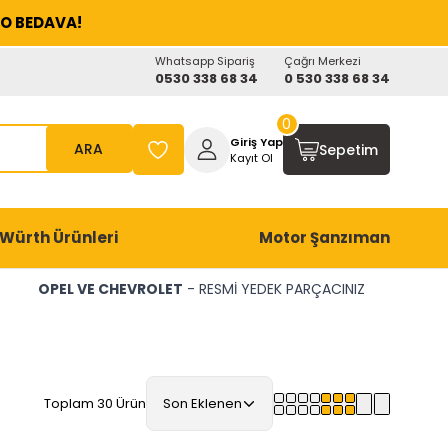
O BEDAVA!
Whatsapp Sipariş
Çağrı Merkezi
0530 338 68 34
0 530 338 68 34
0
Giriş Yap
ARA
Sepetim
Kayıt Ol
Würth Ürünleri
Motor Şanzıman
OPEL VE CHEVROLET
- RESMİ YEDEK PARÇACINIZ
Toplam 30 Ürün
Son Eklenen