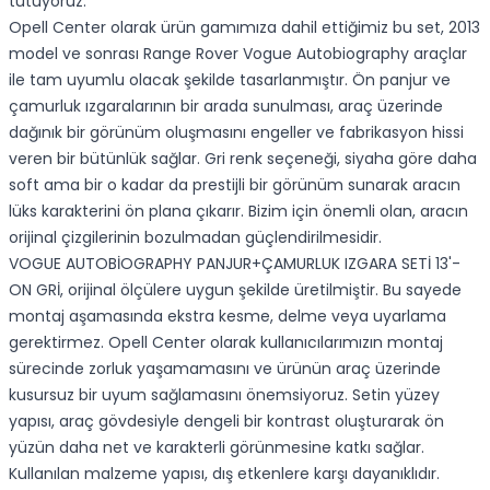
tutuyoruz.
Opell Center olarak ürün gamımıza dahil ettiğimiz bu set, 2013
model ve sonrası Range Rover Vogue Autobiography araçlar
ile tam uyumlu olacak şekilde tasarlanmıştır. Ön panjur ve
çamurluk ızgaralarının bir arada sunulması, araç üzerinde
dağınık bir görünüm oluşmasını engeller ve fabrikasyon hissi
veren bir bütünlük sağlar. Gri renk seçeneği, siyaha göre daha
soft ama bir o kadar da prestijli bir görünüm sunarak aracın
lüks karakterini ön plana çıkarır. Bizim için önemli olan, aracın
orijinal çizgilerinin bozulmadan güçlendirilmesidir.
VOGUE AUTOBİOGRAPHY PANJUR+ÇAMURLUK IZGARA SETİ 13'-
ON GRİ, orijinal ölçülere uygun şekilde üretilmiştir. Bu sayede
montaj aşamasında ekstra kesme, delme veya uyarlama
gerektirmez. Opell Center olarak kullanıcılarımızın montaj
sürecinde zorluk yaşamamasını ve ürünün araç üzerinde
kusursuz bir uyum sağlamasını önemsiyoruz. Setin yüzey
yapısı, araç gövdesiyle dengeli bir kontrast oluşturarak ön
yüzün daha net ve karakterli görünmesine katkı sağlar.
Kullanılan malzeme yapısı, dış etkenlere karşı dayanıklıdır.