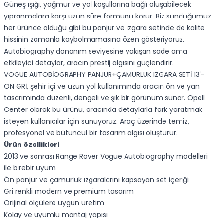
Güneş ışığı, yağmur ve yol koşullarına bağlı oluşabilecek
yıpranmalara karşı uzun süre formunu korur. Biz sunduğumuz
her üründe olduğu gibi bu panjur ve ızgara setinde de kalite
hissinin zamanla kaybolmamasına özen gösteriyoruz.
Autobiography donanım seviyesine yakışan sade ama
etkileyici detaylar, aracın prestij algısını güçlendirir.
VOGUE AUTOBİOGRAPHY PANJUR+ÇAMURLUK IZGARA SETİ 13'-
ON GRİ, şehir içi ve uzun yol kullanımında aracın ön ve yan
tasarımında düzenli, dengeli ve şık bir görünüm sunar. Opell
Center olarak bu ürünü, aracında detaylarla fark yaratmak
isteyen kullanıcılar için sunuyoruz. Araç üzerinde temiz,
profesyonel ve bütüncül bir tasarım algısı oluşturur.
Ürün özellikleri
2013 ve sonrası Range Rover Vogue Autobiography modelleri
ile birebir uyum
Ön panjur ve çamurluk ızgaralarını kapsayan set içeriği
Gri renkli modern ve premium tasarım
Orijinal ölçülere uygun üretim
Kolay ve uyumlu montaj yapısı