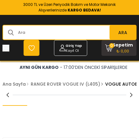
3000 TL ve Üzeri Periyodik Bakım ve Motor Mekanik
Alışverilerinizde
KARGO BEDAVA!
ARA
Sepetim
0
Giriş Yap
Kayıt Ol
₺ 0,00
AYNI GÜN KARGO
- 17:00’DEN ÖNCEKİ SİPARİŞLERDE
Ana Sayfa
RANGE ROVER VOGUE IV (L405)
VOGUE AUTOBİ