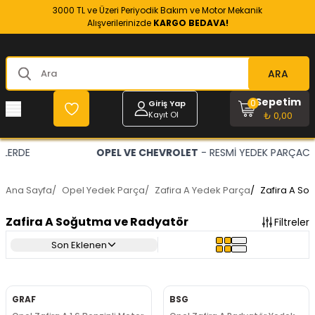
3000 TL ve Üzeri Periyodik Bakım ve Motor Mekanik
Alışverilerinizde
KARGO BEDAVA!
ARA
Sepetim
0
Giriş Yap
Kayıt Ol
₺ 0,00
OPEL VE CHEVROLET
- RESMİ YEDEK PARÇACINIZ
Ana Sayfa
/
Opel Yedek Parça
/
Zafira A Yedek Parça
/
Zafira A So
Zafira A Soğutma ve Radyatör
Filtreler
Son Eklenen
GRAF
BSG