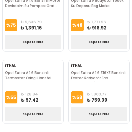
Opel Zafira A 1.6 Benzinli Motor
Opel Zafira A Radyatör Yedek
Devirdaim Su Pompası Graf
Su Deposu Bsg Marka
Marka
₺ 5,636.79
₺ 1,771.56
%
75
%
48
₺ 1,391.16
₺ 918.92
Sepete Ekle
Sepete Ekle
İTHAL
İTHAL
Opel Zafira A 1.6 Benzinli
Opel Zafira A 1.6 Z16XE Benzinli
Termostat Oringi Hansfel
Ecotec Radyatör Fan
Marka
Davlumbazı İthal Marka
₺ 128.84
₺ 1,803.77
%
55
%
58
₺ 57.42
₺ 759.39
Sepete Ekle
Sepete Ekle