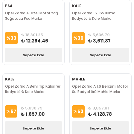
PSA
KALE
Opel Zafira A Dizel Motor Yağ
Opel Zafira 1.2 16V Klima
Soğutucu Psa Marka
Radyatörü Kale Marka
₺ 18,301.25
₺ 5,636.79
%
33
%
36
₺ 12,264.46
₺ 3,611.87
Sepete Ekle
Sepete Ekle
KALE
MAHLE
Opel Zafira A Behr Tip Kalorifer
Opel Zafira A 1.6 Benzinli Motor
Radyatörü Kale Marka
Su Radyatörü Mahle Marka
₺ 5,636.79
₺ 8,857.81
%
67
%
53
₺ 1,857.00
₺ 4,128.78
Sepete Ekle
Sepete Ekle