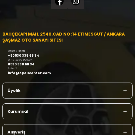
BAHÇEKAPI MAH. 2540.CAD NO :14 ETİMESGUT / ANKARA
ŞAŞMAZ OTO SANAYİ SİTESİ
Destek Hattı
+90530 338 68 34
Whatsapp Destek
0530 338 68 34
E-Mail
info@opellcenter.com
Üyelik
Kurumsal
Alışveriş