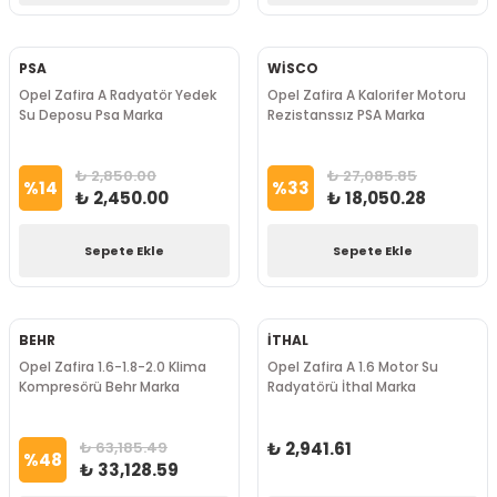
PSA
WİSCO
Opel Zafira A Radyatör Yedek
Opel Zafira A Kalorifer Motoru
Su Deposu Psa Marka
Rezistanssız PSA Marka
₺ 2,850.00
₺ 27,085.85
%
14
%
33
₺ 2,450.00
₺ 18,050.28
Sepete Ekle
Sepete Ekle
BEHR
İTHAL
Opel Zafira 1.6-1.8-2.0 Klima
Opel Zafira A 1.6 Motor Su
Kompresörü Behr Marka
Radyatörü İthal Marka
₺ 63,185.49
₺ 2,941.61
%
48
₺ 33,128.59