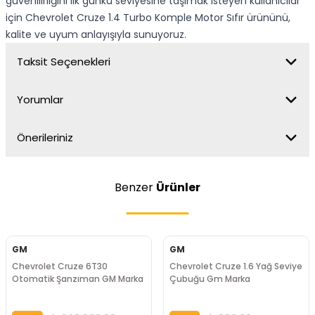
güvenilirliğini ilk günkü seviyesine taşımak isteyen kullanıcılar
için Chevrolet Cruze 1.4 Turbo Komple Motor Sıfır ürününü,
kalite ve uyum anlayışıyla sunuyoruz.
Taksit Seçenekleri
Yorumlar
Önerileriniz
Benzer
Ürünler
GM
GM
Chevrolet Cruze 6T30
Chevrolet Cruze 1.6 Yağ Seviye
Otomatik Şanzıman GM Marka
Çubuğu Gm Marka