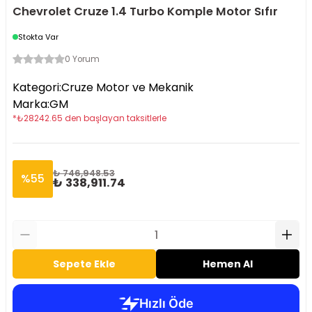
Chevrolet Cruze 1.4 Turbo Komple Motor Sıfır
Stokta Var
0 Yorum
Kategori
:
Cruze Motor ve Mekanik
Marka
:
GM
*
₺
28242.65
den başlayan taksitlerle
₺ 746,948.53
%
55
₺ 338,911.74
Sepete Ekle
Hemen Al