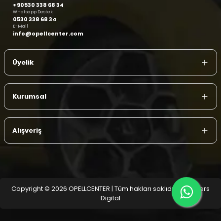
+90530 338 68 34
Whatsapp Destek
0530 338 68 34
E-Mail
info@opellcenter.com
Üyelik
Kurumsal
Alışveriş
Copyright © 2026 OPELLCENTER | Tüm hakları saklıdır.
| Reliefers
Digital