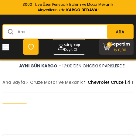
3000 TL ve Üzeri Periyodik Bakım ve Motor Mekanik
Alışverilerinizde
KARGO BEDAVA!
ARA
Sepetim
0
Giriş Yap
Kayıt Ol
₺ 0,00
AYNI GÜN KARGO
- 17:00’DEN ÖNCEKİ SİPARİŞLERDE
Ana Sayfa
Cruze Motor ve Mekanik
Chevrolet Cruze 1.4 T