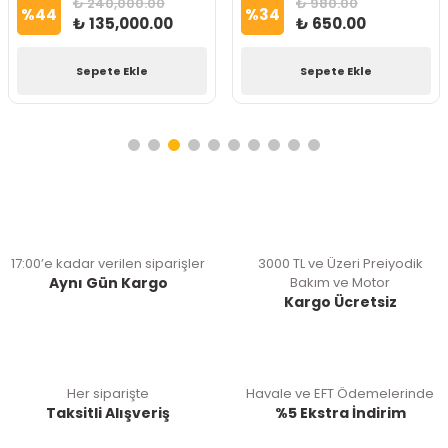
₺ 240,000.00
₺ 980.00
%
44
%
34
₺ 135,000.00
₺ 650.00
Sepete Ekle
Sepete Ekle
17:00’e kadar verilen siparişler
3000 TL ve Üzeri Preiyodik
Aynı Gün Kargo
Bakım ve Motor
Kargo Ücretsiz
Her siparişte
Havale ve EFT Ödemelerinde
Taksitli Alışveriş
%5 Ekstra İndirim