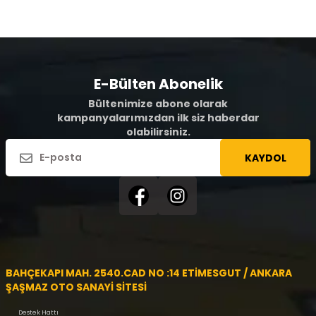
E-Bülten Abonelik
Bültenimize abone olarak
kampanyalarımızdan ilk siz haberdar
olabilirsiniz.
KAYDOL
BAHÇEKAPI MAH. 2540.CAD NO :14 ETİMESGUT / ANKARA
ŞAŞMAZ OTO SANAYİ SİTESİ
Destek Hattı