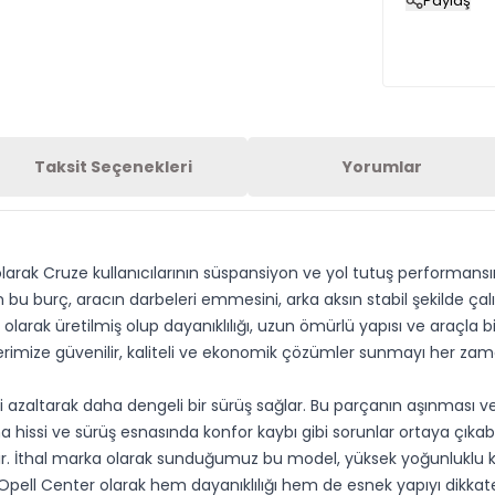
Paylaş
Taksit Seçenekleri
Yorumlar
larak Cruze kullanıcılarının süspansiyon ve yol tutuş performans
lan bu burç, aracın darbeleri emmesini, arka aksın stabil şekilde 
olarak üretilmiş olup dayanıklılığı, uzun ömürlü yapısı ve araçla bi
ilerimize güvenilir, kaliteli ve ekonomik çözümler sunmayı her za
ri azaltarak daha dengeli bir sürüş sağlar. Bu parçanın aşınmas
ma hissi ve sürüş esnasında konfor kaybı gibi sorunlar ortaya çık
lidir. İthal marka olarak sunduğumuz bu model, yüksek yoğunlukl
pell Center olarak hem dayanıklılığı hem de esnek yapıyı dikkate