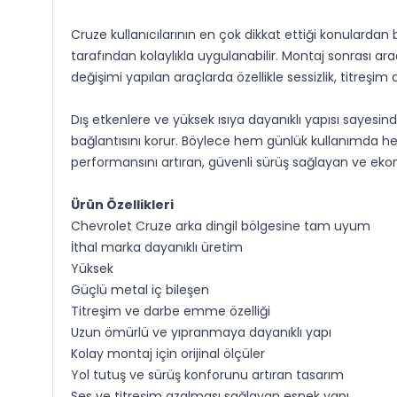
Cruze kullanıcılarının en çok dikkat ettiği konularda
tarafından kolaylıkla uygulanabilir. Montaj sonrası araç
değişimi yapılan araçlarda özellikle sessizlik, titreş
Dış etkenlere ve yüksek ısıya dayanıklı yapısı saye
bağlantısını korur. Böylece hem günlük kullanımda he
performansını artıran, güvenli sürüş sağlayan ve eko
Ürün Özellikleri
Chevrolet Cruze arka dingil bölgesine tam uyum
İthal marka dayanıklı üretim
Yüksek
Güçlü metal iç bileşen
Titreşim ve darbe emme özelliği
Uzun ömürlü ve yıpranmaya dayanıklı yapı
Kolay montaj için orijinal ölçüler
Yol tutuş ve sürüş konforunu artıran tasarım
Ses ve titreşim azalması sağlayan esnek yapı