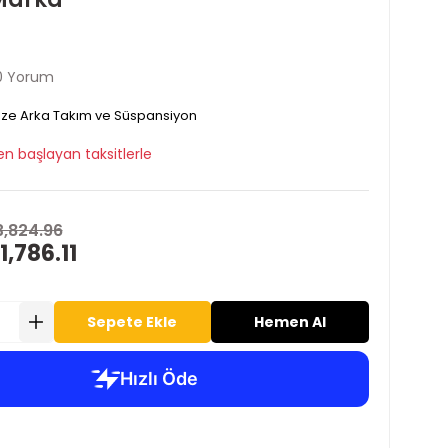
0 Yorum
ze Arka Takım ve Süspansiyon
en başlayan taksitlerle
3,824.96
1,786.11
Sepete Ekle
Hemen Al