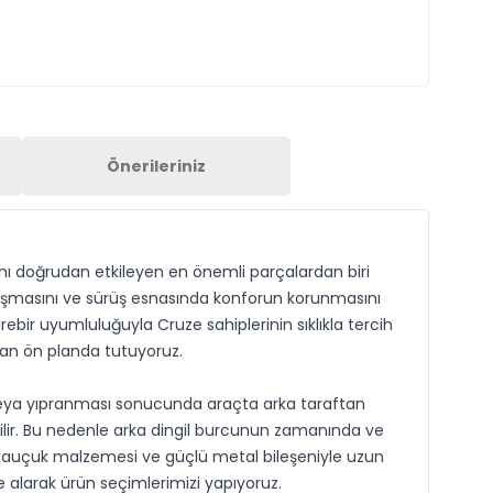
Önerileriniz
ını doğrudan etkileyen en önemli parçalardan biri
çalışmasını ve sürüş esnasında konforun korunmasını
rebir uyumluluğuyla Cruze sahiplerinin sıklıkla tercih
man ön planda tutuyoruz.
ı veya yıpranması sonucunda araçta arka taraftan
abilir. Bu nedenle arka dingil burcunun zamanında ve
u kauçuk malzemesi ve güçlü metal bileşeniyle uzun
 alarak ürün seçimlerimizi yapıyoruz.