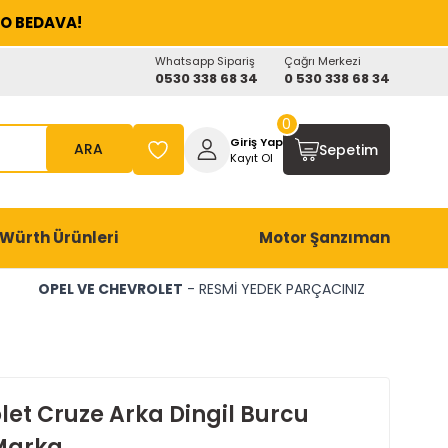
O BEDAVA!
Whatsapp Sipariş
Çağrı Merkezi
0530 338 68 34
0 530 338 68 34
0
Giriş Yap
ARA
Sepetim
Kayıt Ol
Würth Ürünleri
Motor Şanzıman
OPEL VE CHEVROLET
- RESMİ YEDEK PARÇACINIZ
let Cruze Arka Dingil Burcu
Marka