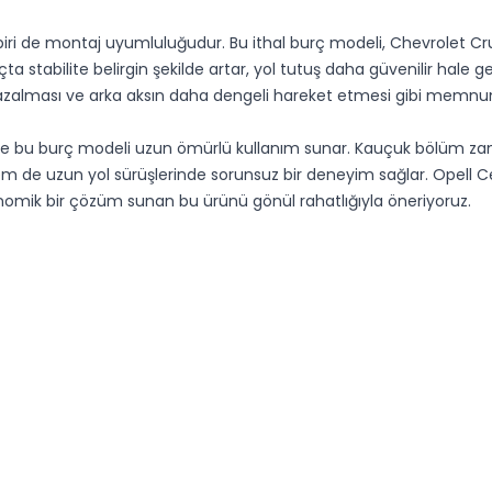
n biri de montaj uyumluluğudur. Bu ithal burç modeli, Chevrolet Cr
ta stabilite belirgin şekilde artar, yol tutuş daha güvenilir hale g
im azalması ve arka aksın daha dengeli hareket etmesi gibi memnuni
sinde bu burç modeli uzun ömürlü kullanım sunar. Kauçuk bölüm 
m de uzun yol sürüşlerinde sorunsuz bir deneyim sağlar. Opell C
nomik bir çözüm sunan bu ürünü gönül rahatlığıyla öneriyoruz.