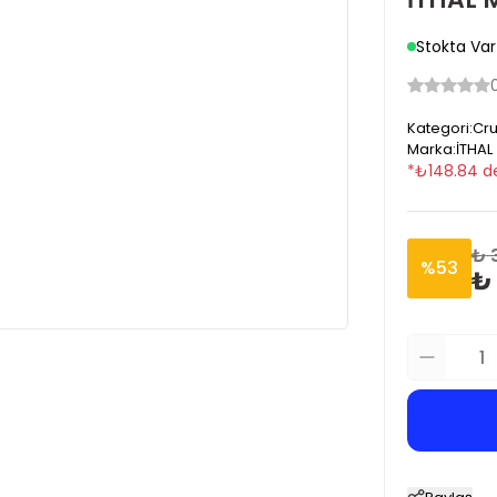
Stokta Var
Kategori
:
Cru
Marka
:
İTHAL
*
₺
148.84
d
₺ 
%
53
₺ 