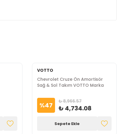
VOTTO
I
Chevrolet Cruze Ön Amortisör
C
Sağ & Sol Takım VOTTO Marka
B
₺ 8,966.57
%
47
₺ 4,734.08
Sepete Ekle