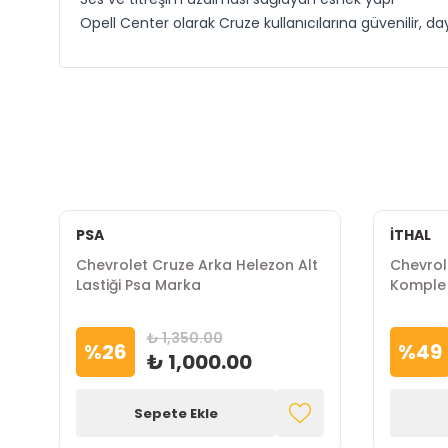
Opell Center olarak Cruze kullanıcılarına güvenilir, d
PSA
İTHAL
Chevrolet Cruze Arka Helezon Alt
Chevrol
Lastiği Psa Marka
Komple 
₺ 1,350.00
%
26
%
49
₺ 1,000.00
Sepete Ekle