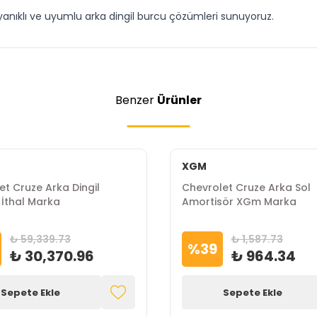
ayanıklı ve uyumlu arka dingil burcu çözümleri sunuyoruz.
Benzer
Ürünler
XGM
et Cruze Arka Dingil
Chevrolet Cruze Arka Sol
İthal Marka
Amortisör XGm Marka
₺ 59,339.73
₺ 1,587.73
%
39
₺ 30,370.96
₺ 964.34
Sepete Ekle
Sepete Ekle