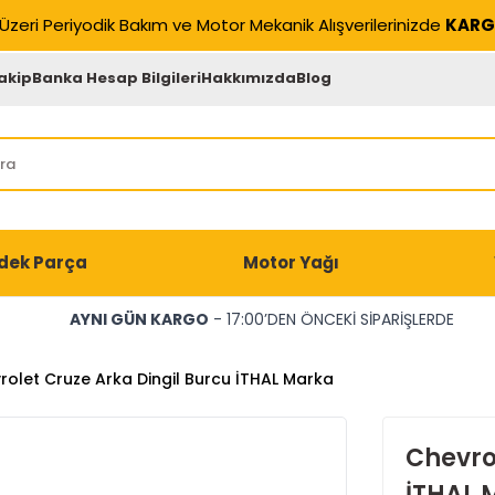
Üzeri Periyodik Bakım ve Motor Mekanik Alışverilerinizde
KARG
akip
Banka Hesap Bilgileri
Hakkımızda
Blog
dek Parça
Motor Yağı
AYNI GÜN KARGO
- 17:00’DEN ÖNCEKİ SİPARİŞLERDE
rolet Cruze Arka Dingil Burcu İTHAL Marka
Chevro
İTHAL 