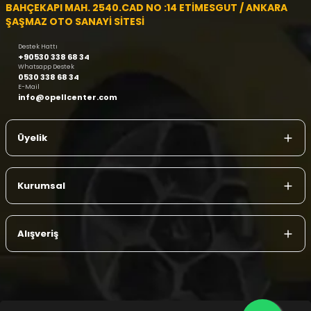
BAHÇEKAPI MAH. 2540.CAD NO :14 ETİMESGUT / ANKARA
ŞAŞMAZ OTO SANAYİ SİTESİ
Destek Hattı
+90530 338 68 34
Whatsapp Destek
0530 338 68 34
E-Mail
info@opellcenter.com
Üyelik
Kurumsal
Alışveriş