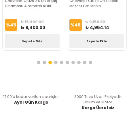
Chevrolet Cruze 2.0 Dizel Şarj
Chevrolet Cruze Ön Silecek
Dinamosu Alternatör KORE
Motoru Gm Marka
Marka
₺ 15,400.00
₺ 9,156.83
%
45
%
46
₺ 8,400.00
₺ 4,954.14
Sepete Ekle
Sepete Ekle
17:00’e kadar verilen siparişler
3000 TL ve Üzeri Preiyodik
Aynı Gün Kargo
Bakım ve Motor
Kargo Ücretsiz