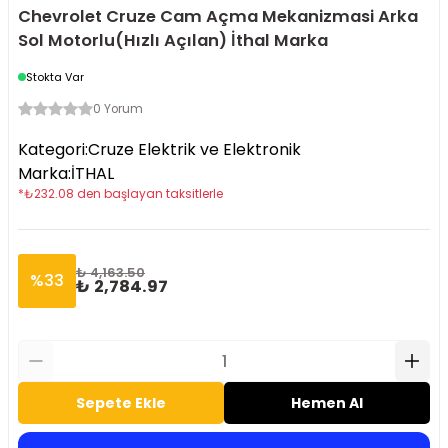
Chevrolet Cruze Cam Açma Mekanizmasi Arka
Sol Motorlu(Hızlı Açılan) İthal Marka
Stokta Var
0 Yorum
Kategori
:
Cruze Elektrik ve Elektronik
Marka
:
İTHAL
*
₺
232.08
den başlayan taksitlerle
₺ 4,163.50
%
33
₺ 2,784.97
Sepete Ekle
Hemen Al