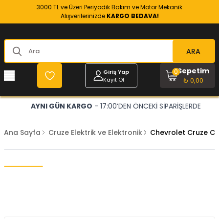
3000 TL ve Üzeri Periyodik Bakım ve Motor Mekanik
Alışverilerinizde
KARGO BEDAVA!
ARA
Sepetim
0
Giriş Yap
Kayıt Ol
₺ 0,00
AYNI GÜN KARGO
- 17:00’DEN ÖNCEKİ SİPARİŞLERDE
Ana Sayfa
Cruze Elektrik ve Elektronik
Chevrolet Cruze Ca