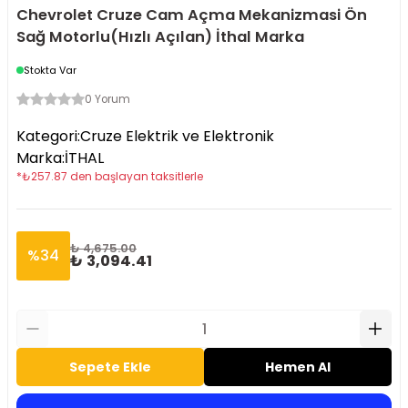
Chevrolet Cruze Cam Açma Mekanizmasi Ön
Sağ Motorlu(Hızlı Açılan) İthal Marka
Stokta Var
0 Yorum
Kategori
:
Cruze Elektrik ve Elektronik
Marka
:
İTHAL
*
₺
257.87
den başlayan taksitlerle
₺ 4,675.00
%
34
₺ 3,094.41
Sepete Ekle
Hemen Al