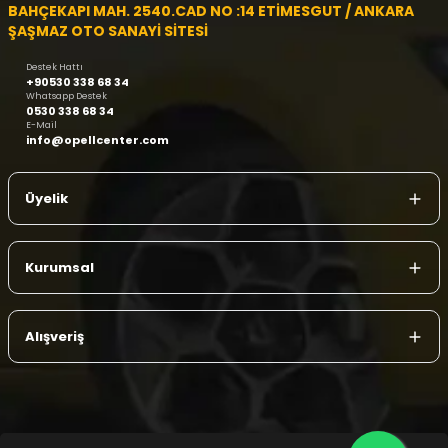
BAHÇEKAPI MAH. 2540.CAD NO :14 ETİMESGUT / ANKARA
ŞAŞMAZ OTO SANAYİ SİTESİ
Destek Hattı
+90530 338 68 34
Whatsapp Destek
0530 338 68 34
E-Mail
info@opellcenter.com
Üyelik
Kurumsal
Alışveriş