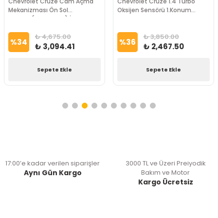
Chevrolet Cruze Cam Açma
Chevrolet Cruze 1.4 Turbo
Mekanizması Ön Sol
Oksijen Sensörü 1.Konum
Motorlu(Hızlı Açılan) İthal
BOSCH Marka
Marka
₺ 4,675.00
₺ 3,850.00
%
34
%
36
₺ 3,094.41
₺ 2,467.50
Sepete Ekle
Sepete Ekle
17:00’e kadar verilen siparişler
3000 TL ve Üzeri Preiyodik
Aynı Gün Kargo
Bakım ve Motor
Kargo Ücretsiz