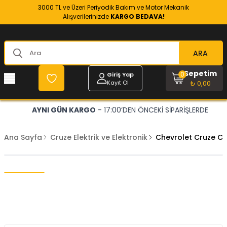
3000 TL ve Üzeri Periyodik Bakım ve Motor Mekanik
Alışverilerinizde
KARGO BEDAVA!
ARA
Sepetim
0
Giriş Yap
Kayıt Ol
₺ 0,00
AYNI GÜN KARGO
- 17:00’DEN ÖNCEKİ SİPARİŞLERDE
Ana Sayfa
Cruze Elektrik ve Elektronik
Chevrolet Cruze Ca