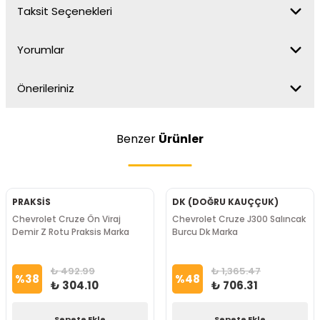
Taksit Seçenekleri
Yorumlar
Önerileriniz
Benzer
Ürünler
PRAKSİS
DK (DOĞRU KAUÇÇUK)
Chevrolet Cruze Ön Viraj
Chevrolet Cruze J300 Salıncak
Demir Z Rotu Praksis Marka
Burcu Dk Marka
₺ 492.99
₺ 1,365.47
%
38
%
48
₺ 304.10
₺ 706.31
Sepete Ekle
Sepete Ekle