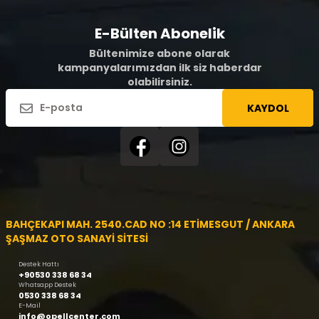
E-Bülten Abonelik
Bültenimize abone olarak
kampanyalarımızdan ilk siz haberdar
olabilirsiniz.
KAYDOL
BAHÇEKAPI MAH. 2540.CAD NO :14 ETİMESGUT / ANKARA
ŞAŞMAZ OTO SANAYİ SİTESİ
Destek Hattı
+90530 338 68 34
Whatsapp Destek
0530 338 68 34
E-Mail
info@opellcenter.com