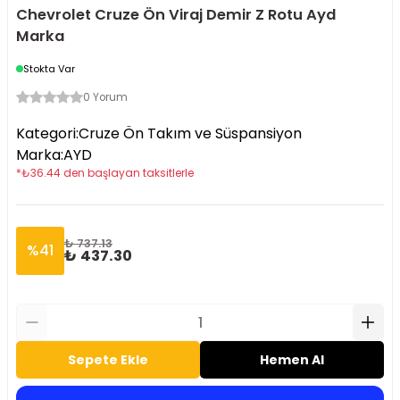
Chevrolet Cruze Ön Viraj Demir Z Rotu Ayd
Marka
Stokta Var
0 Yorum
Kategori
:
Cruze Ön Takım ve Süspansiyon
Marka
:
AYD
*
₺
36.44
den başlayan taksitlerle
₺ 737.13
%
41
₺ 437.30
Sepete Ekle
Hemen Al