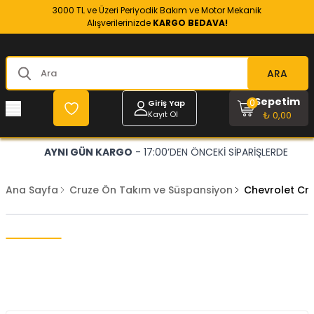
3000 TL ve Üzeri Periyodik Bakım ve Motor Mekanik
Alışverilerinizde
KARGO BEDAVA!
ARA
Sepetim
0
Giriş Yap
Kayıt Ol
₺ 0,00
AYNI GÜN KARGO
- 17:00’DEN ÖNCEKİ SİPARİŞLERDE
Ana Sayfa
Cruze Ön Takım ve Süspansiyon
Chevrolet Cru