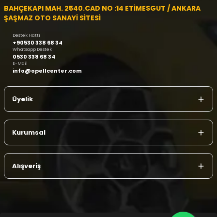
BAHÇEKAPI MAH. 2540.CAD NO :14 ETİMESGUT / ANKARA
ŞAŞMAZ OTO SANAYİ SİTESİ
Destek Hattı
+90530 338 68 34
Whatsapp Destek
0530 338 68 34
E-Mail
info@opellcenter.com
Üyelik
Kurumsal
Alışveriş