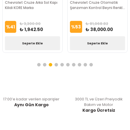
Chevrolet Cruze Arka Sol Kapı
Chevrolet Cruze Otomatik
Kilidi KORE Marka
Şanzıman Kontrol Beyni Renkli
Selenoid PSA Marka
₺ 3,300.00
₺ 81,068.82
%
41
%
53
₺ 1,942.50
₺ 38,000.00
Sepete Ekle
Sepete Ekle
17:00’e kadar verilen siparişler
3000 TL ve Üzeri Preiyodik
Aynı Gün Kargo
Bakım ve Motor
Kargo Ücretsiz