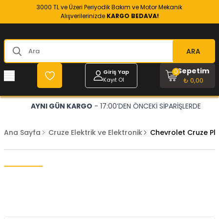
3000 TL ve Üzeri Periyodik Bakım ve Motor Mekanik
Alışverilerinizde
KARGO BEDAVA!
ARA
Sepetim
0
Giriş Yap
Kayıt Ol
₺ 0,00
AYNI GÜN KARGO
- 17:00’DEN ÖNCEKİ SİPARİŞLERDE
Ana Sayfa
Cruze Elektrik ve Elektronik
Chevrolet Cruze Pl