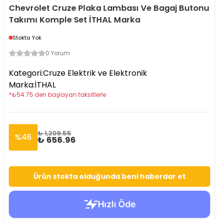
Chevrolet Cruze Plaka Lambası Ve Bagaj Butonu
Takımı Komple Set İTHAL Marka
Stokta Yok
0 Yorum
Kategori
:
Cruze Elektrik ve Elektronik
Marka
:
İTHAL
*
₺
54.75
den başlayan taksitlerle
₺ 1,209.55
%
46
₺ 656.96
Ürün stokta olduğunda beni haberdar et