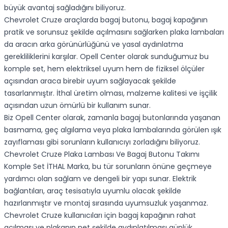
büyük avantaj sağladığını biliyoruz.
Chevrolet Cruze araçlarda bagaj butonu, bagaj kapağının
pratik ve sorunsuz şekilde açılmasını sağlarken plaka lambaları
da aracın arka görünürlüğünü ve yasal aydınlatma
gerekliliklerini karşılar. Opell Center olarak sunduğumuz bu
komple set, hem elektriksel uyum hem de fiziksel ölçüler
açısından araca birebir uyum sağlayacak şekilde
tasarlanmıştır. İthal üretim olması, malzeme kalitesi ve işçilik
açısından uzun ömürlü bir kullanım sunar.
Biz Opell Center olarak, zamanla bagaj butonlarında yaşanan
basmama, geç algılama veya plaka lambalarında görülen ışık
zayıflaması gibi sorunların kullanıcıyı zorladığını biliyoruz.
Chevrolet Cruze Plaka Lambası Ve Bagaj Butonu Takımı
Komple Set İTHAL Marka, bu tür sorunların önüne geçmeye
yardımcı olan sağlam ve dengeli bir yapı sunar. Elektrik
bağlantıları, araç tesisatıyla uyumlu olacak şekilde
hazırlanmıştır ve montaj sırasında uyumsuzluk yaşanmaz.
Chevrolet Cruze kullanıcıları için bagaj kapağının rahat
açılması ve plakanın net şekilde aydınlatılması günlük