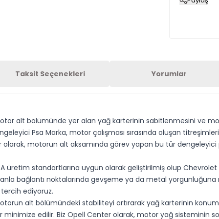
Paylaş
Taksit Seçenekleri
Yorumlar
otor alt bölümünde yer alan yağ karterinin sabitlenmesini ve mo
engeleyici Psa Marka, motor çalışması sırasında oluşan titreşimler
r olarak, motorun alt aksamında görev yapan bu tür dengeleyici pa
 üretim standartlarına uygun olarak geliştirilmiş olup Chevrolet
manla bağlantı noktalarında gevşeme ya da metal yorgunluğuna nede
tercih ediyoruz.
torun alt bölümündeki stabiliteyi artırarak yağ karterinin konumu
r minimize edilir. Biz Opell Center olarak, motor yağ sisteminin s