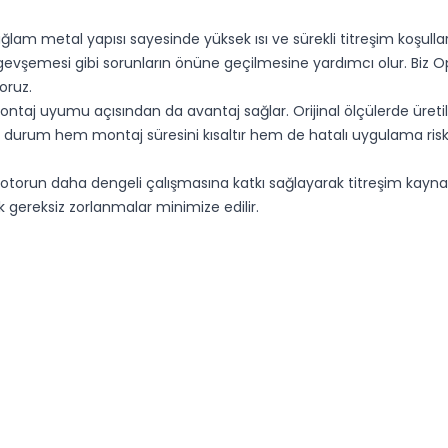
lam metal yapısı sayesinde yüksek ısı ve sürekli titreşim koşullar
evşemesi gibi sorunların önüne geçilmesine yardımcı olur. Biz O
oruz.
ntaj uyumu açısından da avantaj sağlar. Orijinal ölçülerde üreti
um hem montaj süresini kısaltır hem de hatalı uygulama riskini az
torun daha dengeli çalışmasına katkı sağlayarak titreşim kaynak
gereksiz zorlanmalar minimize edilir.