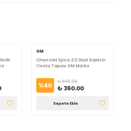
GM
lindir
Chevrolet Epica 2.0 Dizel Enjektör
C
ka
Civata Tapası GM Marka
K
₺ 600.00
%
40
0
₺ 360.00
Sepete Ekle