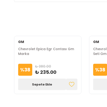
GM
GM
Chevrolet Epica Egr Contası Gm
Chevrole
Marka
Seti Gm
₺ 380.00
%
38
%
38
₺ 235.00
Sepete Ekle