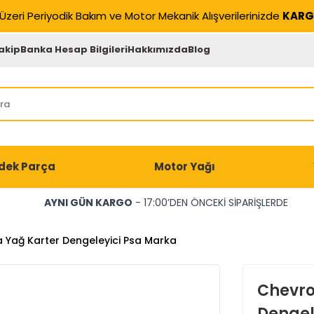
Üzeri Periyodik Bakım ve Motor Mekanik Alışverilerinizde
KARG
akip
Banka Hesap Bilgileri
Hakkımızda
Blog
dek Parça
Motor Yağı
AYNI GÜN KARGO
- 17:00’DEN ÖNCEKİ SİPARİŞLERDE
a Yağ Karter Dengeleyici Psa Marka
Chevro
Dengel