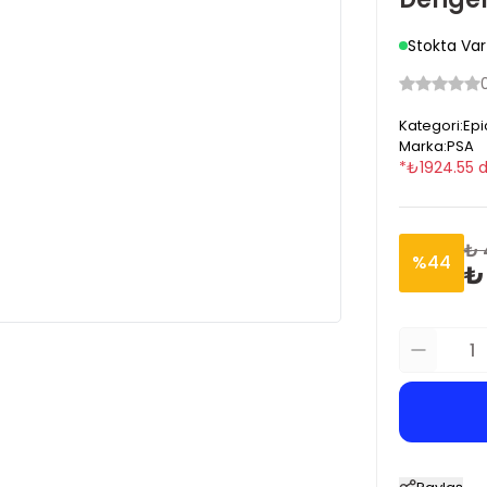
Stokta Var
Kategori
:
Epi
Marka
:
PSA
*
₺
1924.55
d
₺ 
%
44
₺