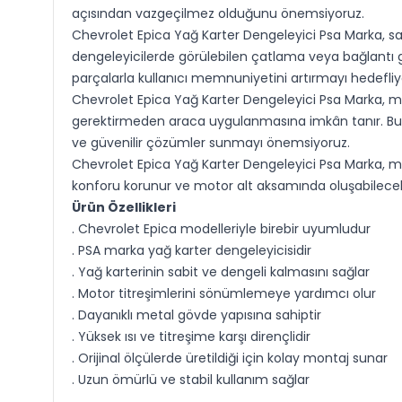
açısından vazgeçilmez olduğunu önemsiyoruz.
Chevrolet Epica Yağ Karter Dengeleyici Psa Marka, sağ
dengeleyicilerde görülebilen çatlama veya bağlantı g
parçalarla kullanıcı memnuniyetini artırmayı hedefliy
Chevrolet Epica Yağ Karter Dengeleyici Psa Marka, mo
gerektirmeden araca uygulanmasına imkân tanır. Bu dur
ve güvenilir çözümler sunmayı önemsiyoruz.
Chevrolet Epica Yağ Karter Dengeleyici Psa Marka, mo
konforu korunur ve motor alt aksamında oluşabilecek 
Ürün Özellikleri
. Chevrolet Epica modelleriyle birebir uyumludur
. PSA marka yağ karter dengeleyicisidir
. Yağ karterinin sabit ve dengeli kalmasını sağlar
. Motor titreşimlerini sönümlemeye yardımcı olur
. Dayanıklı metal gövde yapısına sahiptir
. Yüksek ısı ve titreşime karşı dirençlidir
. Orijinal ölçülerde üretildiği için kolay montaj sunar
. Uzun ömürlü ve stabil kullanım sağlar