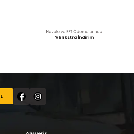
Havale ve EFT Ödemelerinde
%5 Ekstra İndirim
L
Alışveriş