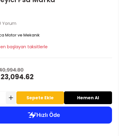
0 Yorum
ca Motor ve Mekanik
en başlayan taksitlerle
40,994.80
 23,094.62
Sepete Ekle
Hemen Al