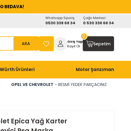
O BEDAVA!
Whatsapp Sipariş
Çağrı Merkezi
0530 338 68 34
0 530 338 68 34
0
Giriş Yap
ARA
Sepetim
Kayıt Ol
Würth Ürünleri
Motor Şanzıman
OPEL VE CHEVROLET
- RESMİ YEDEK PARÇACINIZ
let Epica Yağ Karter
eyici Psa Marka