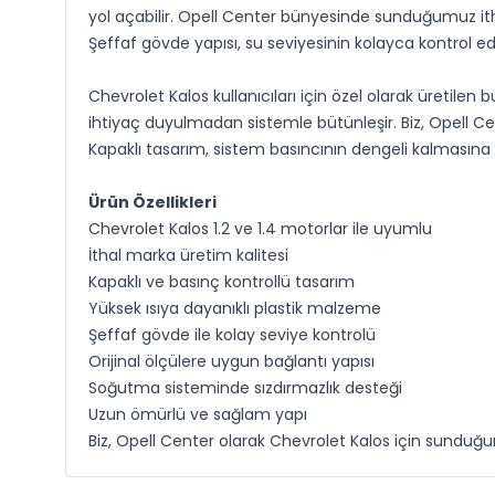
yol açabilir. Opell Center bünyesinde sunduğumuz ith
Şeffaf gövde yapısı, su seviyesinin kolayca kontrol ed
Chevrolet Kalos kullanıcıları için özel olarak üretilen
ihtiyaç duyulmadan sistemle bütünleşir. Biz, Opell Ce
Kapaklı tasarım, sistem basıncının dengeli kalmasın
Ürün Özellikleri
Chevrolet Kalos 1.2 ve 1.4 motorlar ile uyumlu
İthal marka üretim kalitesi
Kapaklı ve basınç kontrollü tasarım
Yüksek ısıya dayanıklı plastik malzeme
Şeffaf gövde ile kolay seviye kontrolü
Orijinal ölçülere uygun bağlantı yapısı
Soğutma sisteminde sızdırmazlık desteği
Uzun ömürlü ve sağlam yapı
Biz, Opell Center olarak Chevrolet Kalos için sundu