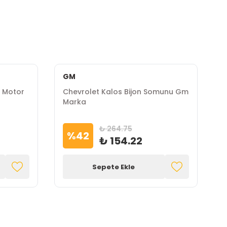
GM
f Motor
Chevrolet Kalos Bijon Somunu Gm
C
Marka
M
₺ 264.75
%
42
₺ 154.22
Sepete Ekle