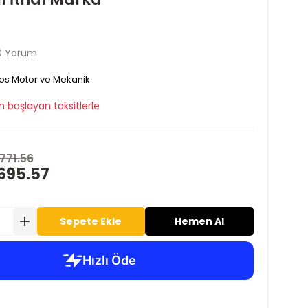
0 Yorum
os Motor ve Mekanik
n başlayan taksitlerle
,771.56
695.57
Sepete Ekle
Hemen Al