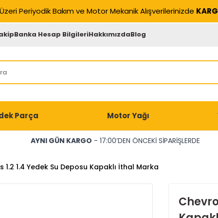
Üzeri Periyodik Bakım ve Motor Mekanik Alışverilerinizde
KARG
akip
Banka Hesap Bilgileri
Hakkımızda
Blog
dek Parça
Motor Yağı
AYNI GÜN KARGO
- 17:00’DEN ÖNCEKİ SİPARİŞLERDE
s 1.2 1.4 Yedek Su Deposu Kapaklı İthal Marka
Chevrol
Kapakl