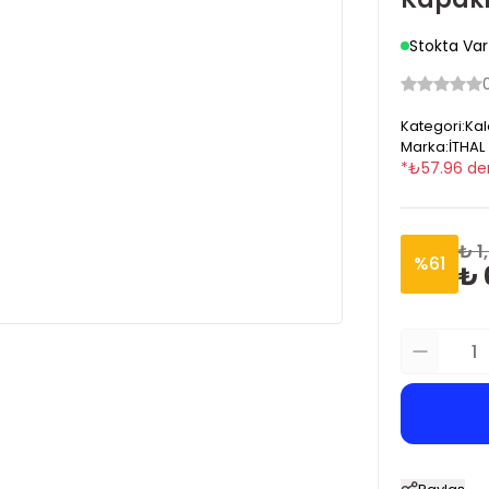
Stokta Var
Kategori
:
Kal
Marka
:
İTHAL
*
₺
57.96
de
₺ 1
%
61
₺ 