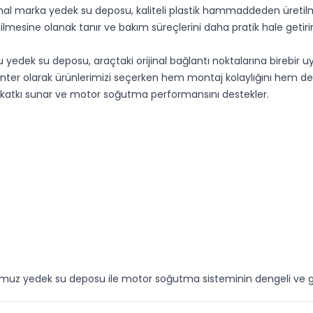
al marka yedek su deposu, kaliteli plastik hammaddeden üretilmiş 
ilmesine olanak tanır ve bakım süreçlerini daha pratik hale getirir
 bu yedek su deposu, araçtaki orijinal bağlantı noktalarına birebir
nter olarak ürünlerimizi seçerken hem montaj kolaylığını hem de u
a katkı sunar ve motor soğutma performansını destekler.
ğumuz yedek su deposu ile motor soğutma sisteminin dengeli ve g