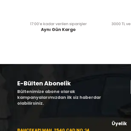
17:00’e kadar verilen siparişler
3000 TL ve
Aynı Gün Kargo
E-Bülten Abonelik
Bültenimize abone olarak
kampanyalarımızdan ilk siz haberdar
olabilirsiniz.
Üyelik
BAHÇEKAPI MAH. 2540.CAD NO :14