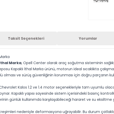
Paylaş
Taksit Seçenekleri
Yorumlar
 Marka
İthal Marka
, Opell Center olarak araç soğutma sisteminin sağlı
Deposu Kapaklı İthal Marka ürünü, motorun ideal sıcaklıkta çalışma
ü olması ve sürüş güvenliğinin korunması için doğru parçanın ku
Chevrolet Kalos 1.2 ve 1.4 motor seçenekleriyle tam uyumlu ola
ynar. Kapaklı yapısı sayesinde sistem içerisindeki basınç kontro
lerinin günlük kullanımda karşılaşabileceği hararet ve su eksiltme 
treşimleri nedeniyle deformasyona uğrayabilir. Bu durum çatlakl