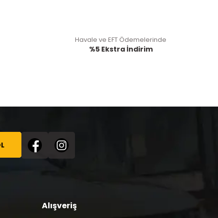
Havale ve EFT Ödemelerinde
%5 Ekstra İndirim
L
Alışveriş