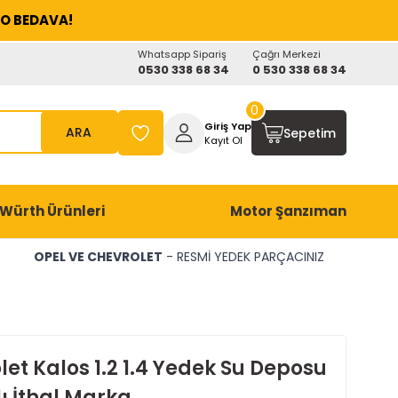
O BEDAVA!
Whatsapp Sipariş
Çağrı Merkezi
0530 338 68 34
0 530 338 68 34
0
Giriş Yap
ARA
Sepetim
Kayıt Ol
Würth Ürünleri
Motor Şanzıman
OPEL VE CHEVROLET
- RESMİ YEDEK PARÇACINIZ
et Kalos 1.2 1.4 Yedek Su Deposu
ı İthal Marka