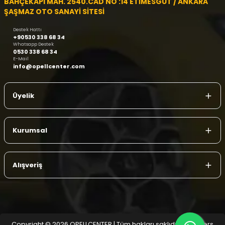
BAHÇEKAPI MAH. 2540.CAD NO :14 ETİMESGUT / ANKARA
ŞAŞMAZ OTO SANAYİ SİTESİ
Destek Hattı
+90530 338 68 34
Whatsapp Destek
0530 338 68 34
E-Mail
info@opellcenter.com
Üyelik
Kurumsal
Alışveriş
Copyright © 2026 OPELLCENTER | Tüm hakları saklıdır.
| Reliefers