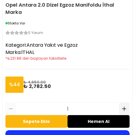
Opel Antara 2.0 Dizel Egzoz Manifoldu İthal
Marka
Stokta Var
0 Yorum
Kategori
:
Antara Yakıt ve Egzoz
Marka
:
İTHAL
*
₺
231.88
den başlayan taksitlerle
₺ 4,950.00
%
44
₺ 2,782.50
Sepete Ekle
Hemen Al