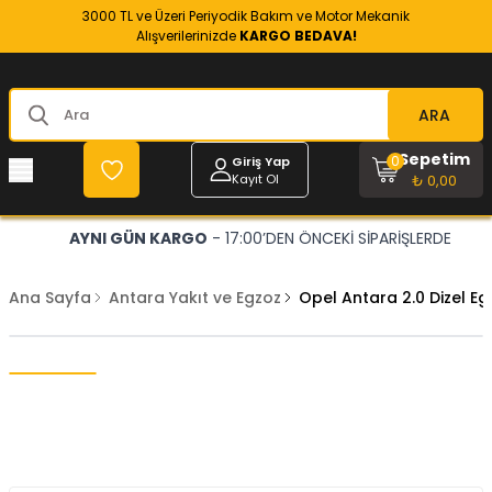
3000 TL ve Üzeri Periyodik Bakım ve Motor Mekanik
Alışverilerinizde
KARGO BEDAVA!
ARA
Sepetim
0
Giriş Yap
Kayıt Ol
₺ 0,00
AYNI GÜN KARGO
- 17:00’DEN ÖNCEKİ SİPARİŞLERDE
Ana Sayfa
Antara Yakıt ve Egzoz
Opel Antara 2.0 Dizel E