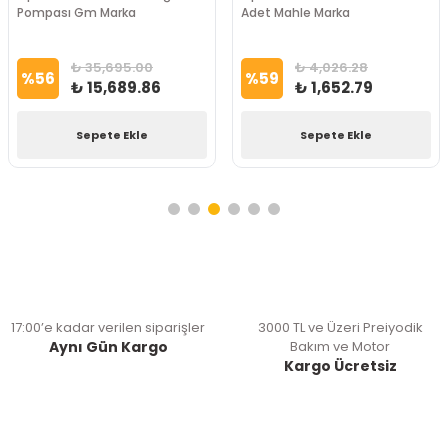
Pompası Gm Marka
Adet Mahle Marka
₺ 35,695.00
₺ 4,026.28
%
56
%
59
₺ 15,689.86
₺ 1,652.79
Sepete Ekle
Sepete Ekle
17:00’e kadar verilen siparişler
3000 TL ve Üzeri Preiyodik
Aynı Gün Kargo
Bakım ve Motor
Kargo Ücretsiz