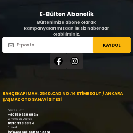
E-Bülten Abonelik
Bültenimize abone olarak
kampanyalarımızdan ilk siz haberdar
olabilirsiniz.
KAYDOL
BAHÇEKAPI MAH. 2540.CAD NO :14 ETİMESGUT / ANKARA
ŞAŞMAZ OTO SANAYİ SİTESİ
Destek Hattı
+90530 338 68 34
Whatsapp Destek
0530 338 68 34
E-Mail
info@opellcenter.com