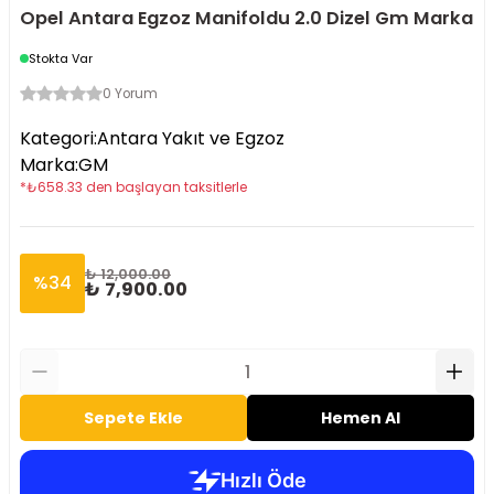
Opel Antara Egzoz Manifoldu 2.0 Dizel Gm Marka
Stokta Var
0 Yorum
Kategori
:
Antara Yakıt ve Egzoz
Marka
:
GM
*
₺
658.33
den başlayan taksitlerle
₺ 12,000.00
%
34
₺ 7,900.00
Sepete Ekle
Hemen Al