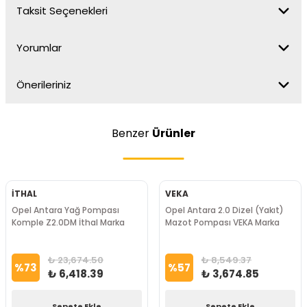
Taksit Seçenekleri
Yorumlar
Önerileriniz
Benzer
Ürünler
İTHAL
VEKA
Opel Antara Yağ Pompası
Opel Antara 2.0 Dizel (Yakıt)
Komple Z2.0DM İthal Marka
Mazot Pompası VEKA Marka
₺ 23,674.50
₺ 8,549.37
%
73
%
57
₺ 6,418.39
₺ 3,674.85
Sepete Ekle
Sepete Ekle