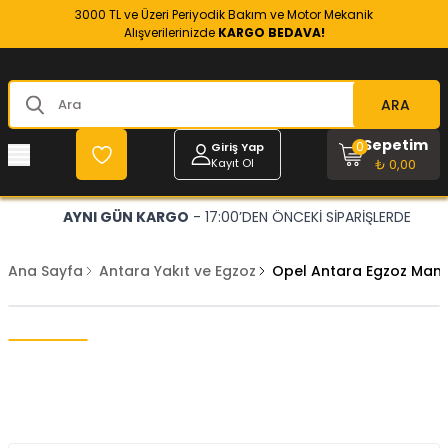
3000 TL ve Üzeri Periyodik Bakım ve Motor Mekanik
Alışverilerinizde
KARGO BEDAVA!
ARA
Sepetim
0
Giriş Yap
Kayıt Ol
₺ 0,00
AYNI GÜN KARGO
- 17:00’DEN ÖNCEKİ SİPARİŞLERDE
Ana Sayfa
Antara Yakıt ve Egzoz
Opel Antara Egzoz Mani