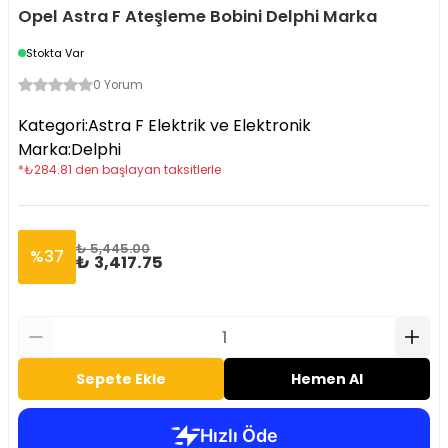
Opel Astra F Ateşleme Bobini Delphi Marka
Stokta Var
0 Yorum
Kategori
:
Astra F Elektrik ve Elektronik
Marka
:
Delphi
*
₺
284.81
den başlayan taksitlerle
₺ 5,445.00
%
37
₺ 3,417.75
Sepete Ekle
Hemen Al