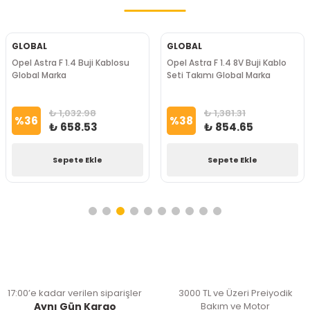
GLOBAL
GLOBAL
Opel Astra F 1.4 Buji Kablosu
Opel Astra F 1.4 8V Buji Kablo
Global Marka
Seti Takımı Global Marka
₺ 1,032.98
₺ 1,381.31
%
36
%
38
₺ 658.53
₺ 854.65
Sepete Ekle
Sepete Ekle
17:00’e kadar verilen siparişler
3000 TL ve Üzeri Preiyodik
Aynı Gün Kargo
Bakım ve Motor