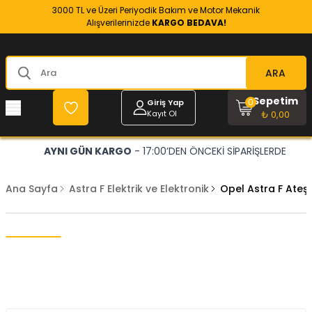
3000 TL ve Üzeri Periyodik Bakım ve Motor Mekanik
Alışverilerinizde
KARGO BEDAVA!
ARA
Sepetim
0
Giriş Yap
Kayıt Ol
₺ 0,00
AYNI GÜN KARGO
- 17:00’DEN ÖNCEKİ SİPARİŞLERDE
Ana Sayfa
Astra F Elektrik ve Elektronik
Opel Astra F Ateş