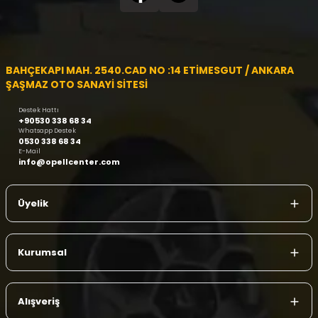
BAHÇEKAPI MAH. 2540.CAD NO :14 ETİMESGUT / ANKARA
ŞAŞMAZ OTO SANAYİ SİTESİ
Destek Hattı
+90530 338 68 34
Whatsapp Destek
0530 338 68 34
E-Mail
info@opellcenter.com
Üyelik
Kurumsal
Alışveriş