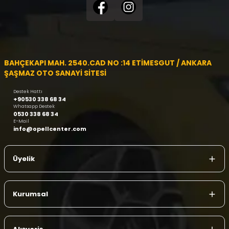
BAHÇEKAPI MAH. 2540.CAD NO :14 ETİMESGUT / ANKARA
ŞAŞMAZ OTO SANAYİ SİTESİ
Destek Hattı
+90530 338 68 34
Whatsapp Destek
0530 338 68 34
E-Mail
info@opellcenter.com
Üyelik
Kurumsal