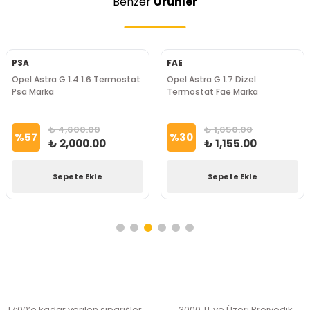
Benzer
Ürünler
PSA
FAE
Opel Astra G 1.4 1.6 Termostat
Opel Astra G 1.7 Dizel
Psa Marka
Termostat Fae Marka
₺ 4,600.00
₺ 1,650.00
%
57
%
30
₺ 2,000.00
₺ 1,155.00
Sepete Ekle
Sepete Ekle
17:00’e kadar verilen siparişler
3000 TL ve Üzeri Preiyodik