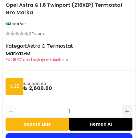
Opel Astra G 1.6 Twinport (Z16XEP) Termostat
Gm Marka
Stokta Var
0 Yorum
Kategori
:
Astra G Termostat
Marka
:
GM
*
₺
216.67
den başlayan taksitlerle
₺ 4,000.00
%
35
₺ 2,600.00
Sepete Ekle
Hemen Al