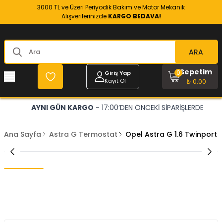
3000 TL ve Üzeri Periyodik Bakım ve Motor Mekanik
Alışverilerinizde
KARGO BEDAVA!
ARA
Sepetim
0
Giriş Yap
Kayıt Ol
₺ 0,00
AYNI GÜN KARGO
- 17:00’DEN ÖNCEKİ SİPARİŞLERDE
Ana Sayfa
Astra G Termostat
Opel Astra G 1.6 Twinport