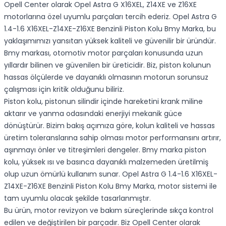
Opell Center olarak Opel Astra G X16XEL, Z14XE ve Z16XE
motorlarına özel uyumlu parçaları tercih ederiz. Opel Astra G
1.4-1.6 X16XEL-Z14XE-Z16XE Benzinli Piston Kolu Bmy Marka, bu
yaklaşımımızı yansıtan yüksek kaliteli ve güvenilir bir üründür.
Bmy markası, otomotiv motor parçaları konusunda uzun
yıllardır bilinen ve güvenilen bir üreticidir. Biz, piston kolunun
hassas ölçülerde ve dayanıklı olmasının motorun sorunsuz
çalışması için kritik olduğunu biliriz.
Piston kolu, pistonun silindir içinde hareketini krank miline
aktarır ve yanma odasındaki enerjiyi mekanik güce
dönüştürür. Bizim bakış açımıza göre, kolun kaliteli ve hassas
üretim toleranslarına sahip olması motor performansını artırır,
aşınmayı önler ve titreşimleri dengeler. Bmy marka piston
kolu, yüksek ısı ve basınca dayanıklı malzemeden üretilmiş
olup uzun ömürlü kullanım sunar. Opel Astra G 1.4-1.6 X16XEL-
Z14XE-Z16XE Benzinli Piston Kolu Bmy Marka, motor sistemi ile
tam uyumlu olacak şekilde tasarlanmıştır.
Bu ürün, motor revizyon ve bakım süreçlerinde sıkça kontrol
edilen ve değiştirilen bir parçadır. Biz Opell Center olarak