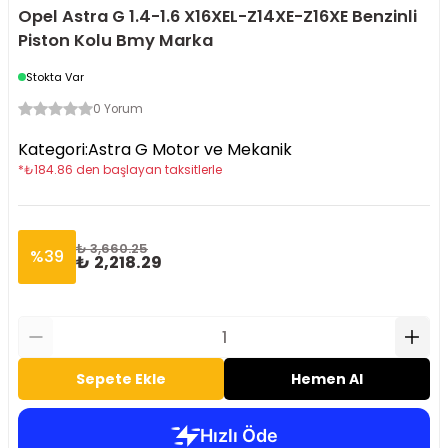
Opel Astra G 1.4-1.6 X16XEL-Z14XE-Z16XE Benzinli
Piston Kolu Bmy Marka
Stokta Var
0 Yorum
Kategori
:
Astra G Motor ve Mekanik
*
₺
184.86
den başlayan taksitlerle
₺ 3,660.25
%
39
₺ 2,218.29
Sepete Ekle
Hemen Al