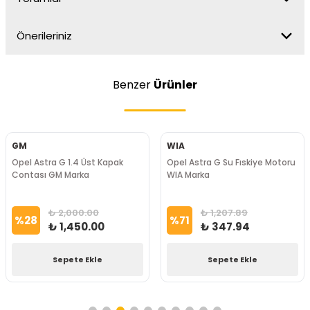
Önerileriniz
Benzer
Ürünler
GM
WIA
Opel Astra G 1.4 Üst Kapak
Opel Astra G Su Fıskiye Motoru
Contası GM Marka
WIA Marka
₺ 2,000.00
₺ 1,207.89
%
28
%
71
₺ 1,450.00
₺ 347.94
Sepete Ekle
Sepete Ekle