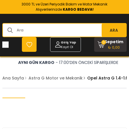
3000 TL ve Üzeri Periyodik Bakım ve Motor Mekanik
Alışverilerinizde
KARGO BEDAVA!
ARA
Sepetim
0
Giriş Yap
Kayıt Ol
₺ 0,00
AYNI GÜN KARGO
- 17:00’DEN ÖNCEKİ SİPARİŞLERDE
Ana Sayfa
Astra G Motor ve Mekanik
Opel Astra G 1.4-1.