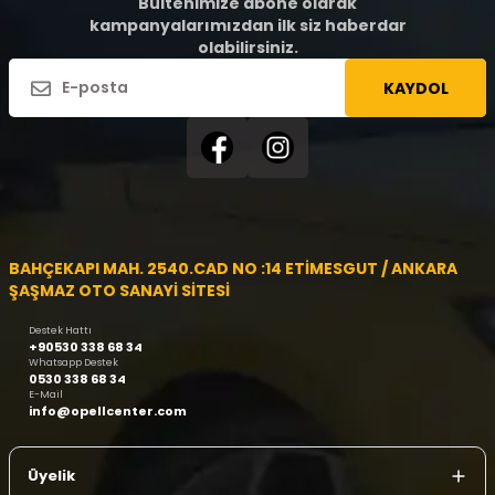
Bültenimize abone olarak
kampanyalarımızdan ilk siz haberdar
olabilirsiniz.
KAYDOL
BAHÇEKAPI MAH. 2540.CAD NO :14 ETİMESGUT / ANKARA
ŞAŞMAZ OTO SANAYİ SİTESİ
Destek Hattı
+90530 338 68 34
Whatsapp Destek
0530 338 68 34
E-Mail
info@opellcenter.com
Üyelik