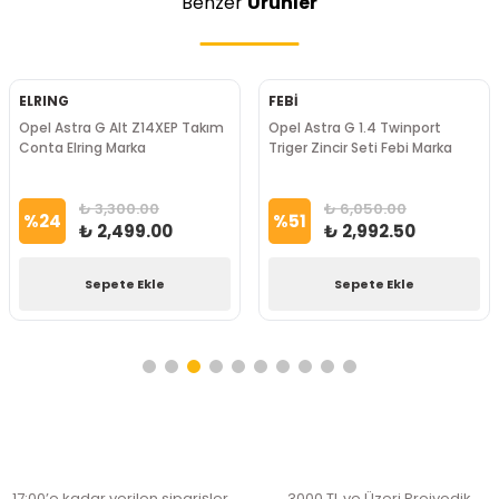
Benzer
Ürünler
ELRING
FEBİ
Opel Astra G Alt Z14XEP Takım
Opel Astra G 1.4 Twinport
Conta Elring Marka
Triger Zincir Seti Febi Marka
₺ 3,300.00
₺ 6,050.00
%
24
%
51
₺ 2,499.00
₺ 2,992.50
Sepete Ekle
Sepete Ekle
17:00’e kadar verilen siparişler
3000 TL ve Üzeri Preiyodik