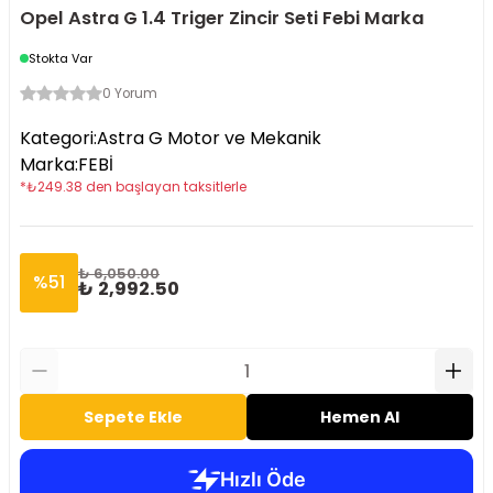
Opel Astra G 1.4 Triger Zincir Seti Febi Marka
Stokta Var
0 Yorum
Kategori
:
Astra G Motor ve Mekanik
Marka
:
FEBİ
*
₺
249.38
den başlayan taksitlerle
₺ 6,050.00
%
51
₺ 2,992.50
Sepete Ekle
Hemen Al