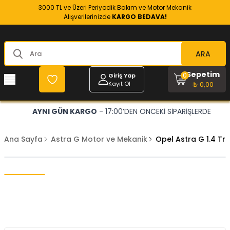
3000 TL ve Üzeri Periyodik Bakım ve Motor Mekanik
Alışverilerinizde
KARGO BEDAVA!
ARA
Sepetim
0
Giriş Yap
Kayıt Ol
₺ 0,00
AYNI GÜN KARGO
- 17:00’DEN ÖNCEKİ SİPARİŞLERDE
Ana Sayfa
Astra G Motor ve Mekanik
Opel Astra G 1.4 Tri