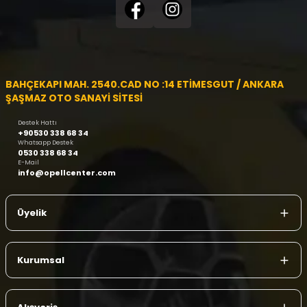
BAHÇEKAPI MAH. 2540.CAD NO :14 ETİMESGUT / ANKARA
ŞAŞMAZ OTO SANAYİ SİTESİ
Destek Hattı
+90530 338 68 34
Whatsapp Destek
0530 338 68 34
E-Mail
info@opellcenter.com
Üyelik
Kurumsal