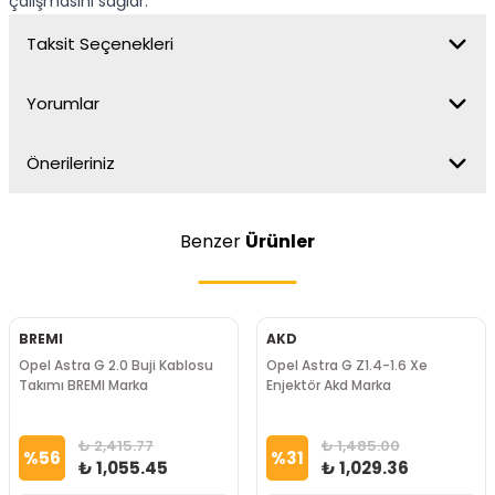
çalışmasını sağlar.
Taksit Seçenekleri
Yorumlar
Önerileriniz
Benzer
Ürünler
BREMI
AKD
Opel Astra G 2.0 Buji Kablosu
Opel Astra G Z1.4-1.6 Xe
Takımı BREMI Marka
Enjektör Akd Marka
₺ 2,415.77
₺ 1,485.00
%
56
%
31
₺ 1,055.45
₺ 1,029.36