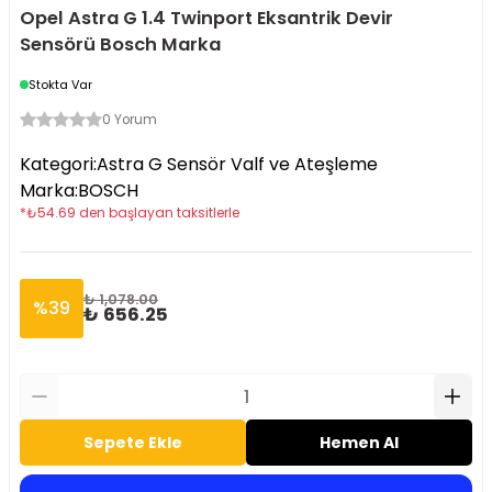
Opel Astra G 1.4 Twinport Eksantrik Devir
Sensörü Bosch Marka
Stokta Var
0 Yorum
Kategori
:
Astra G Sensör Valf ve Ateşleme
Marka
:
BOSCH
*
₺
54.69
den başlayan taksitlerle
₺ 1,078.00
%
39
₺ 656.25
Sepete Ekle
Hemen Al