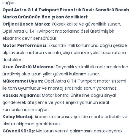
sağlar.
Opel Astra G 1.4 Twinport Eksantrik Devir Sensörü Bosch
Marka
ürününün öne çıkan özellikleri
:
Orijinal Bosch Marka:
Yüksek kalite ve güvenilirlik sunan,
Opel Astra G 1.4 Twinport motorlarına özel üretilmiş bir
eksantrik devir sensörüdür.
Motor Performansı:
Eksantrik mili konumunu doğru şekilde
algılayarak motorun verimli çalışmasını ve yakıt tasarrufunu
destekler.
Uzun Ömürlü Malzeme:
Dayanıklı ve kaliteli malzemelerden
üretilmiş olup uzun yıllar güvenli kullanım sunar.
Mükemmel Uyum:
Opel Astra G 1.4 Twinport motor sistemi
ile tam uyumludur ve montaj sırasında sorun yaratmaz.
Hassas Algılama:
Motor kontrol ünitesine doğru sinyal
göndererek ateşleme ve yakıt enjeksiyonunun ideal
zamanlamasını sağlar.
Kolay Montaj:
Aracınıza sorunsuz şekilde monte edilebilir ve
ekstra ekipman gerektirmez.
Güvenli Sürüş:
Motorun verimli çalışmasını destekleyerek