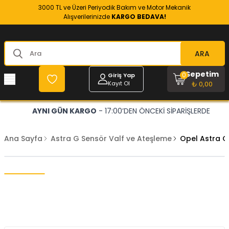
3000 TL ve Üzeri Periyodik Bakım ve Motor Mekanik
Alışverilerinizde
KARGO BEDAVA!
ARA
Sepetim
0
Giriş Yap
Kayıt Ol
₺ 0,00
AYNI GÜN KARGO
- 17:00’DEN ÖNCEKİ SİPARİŞLERDE
Ana Sayfa
Astra G Sensör Valf ve Ateşleme
Opel Astra G