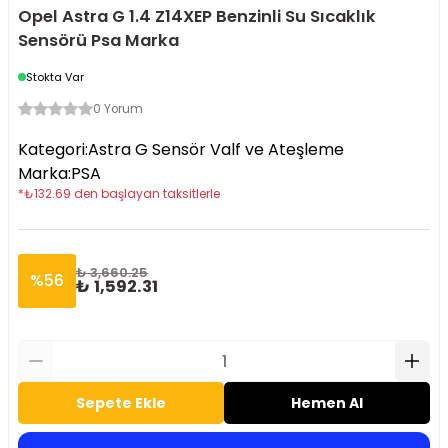
Opel Astra G 1.4 Z14XEP Benzinli Su Sıcaklık
Sensörü Psa Marka
Stokta Var
0 Yorum
Kategori
:
Astra G Sensör Valf ve Ateşleme
Marka
:
PSA
*
₺
132.69
den başlayan taksitlerle
₺ 3,660.25
%
56
₺ 1,592.31
Sepete Ekle
Hemen Al