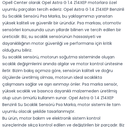
Opell Center olarak Opel Astra G 1.4 Z14XEP motorlara özel
uyumlu parçaları tercih ederiz. Opel Astra G 1.4 Z14XEP Benzinli
Su Sıcaklık Sensörü Psa Marka, bu yaklaşımımızı yansıtan
yüksek kaliteli ve güvenilir bir üründür. Psa markası, otomotiv
sensörleri konusunda uzun yıllardır bilinen ve tercih edilen bir
üreticidir. Biz, su sıcaklık sensörünün hassasiyeti ve
dayanıklılığının motor güvenliği ve performansı için kritik
olduğunu biliriz.
Su sıcaklık sensörü, motorun soğutma sisteminde oluşan
sıcaklık değişimlerini anında algılar ve motor kontrol ünitesine
iletir. Bizim bakış açımıza göre, sensörün kaliteli ve doğru
ölçülerde üretilmiş olması, motorun ideal sıcaklıkta
çalışmasını sağlar ve aşırı ısınmayı önler. Psa marka sensör,
yüksek sıcaklık ve basınca dayanıklı malzemeden üretilmiş
olup uzun ömürlü kullanım sunar. Opel Astra G 1.4 Z14XEP
Benzinli Su Sıcaklık Sensörü Psa Marka, motor sistemi ile tam
uyumlu olacak şekilde tasarlanmıştır.
Bu ürün, motor bakım ve elektronik sistem kontrol
süreçlerinde sıkça kontrol edilen ve değiştirilen bir parçadır. Biz