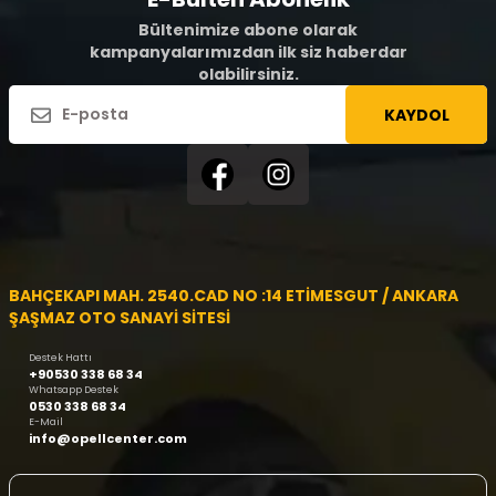
Bültenimize abone olarak
kampanyalarımızdan ilk siz haberdar
olabilirsiniz.
KAYDOL
BAHÇEKAPI MAH. 2540.CAD NO :14 ETİMESGUT / ANKARA
ŞAŞMAZ OTO SANAYİ SİTESİ
Destek Hattı
+90530 338 68 34
Whatsapp Destek
0530 338 68 34
E-Mail
info@opellcenter.com