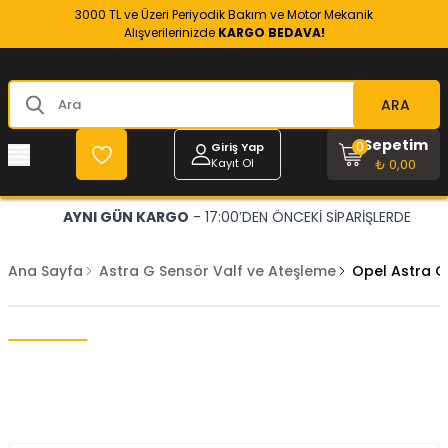
3000 TL ve Üzeri Periyodik Bakım ve Motor Mekanik
Alışverilerinizde
KARGO BEDAVA!
ARA
Sepetim
0
Giriş Yap
Kayıt Ol
₺ 0,00
AYNI GÜN KARGO
- 17:00’DEN ÖNCEKİ SİPARİŞLERDE
Ana Sayfa
Astra G Sensör Valf ve Ateşleme
Opel Astra G 