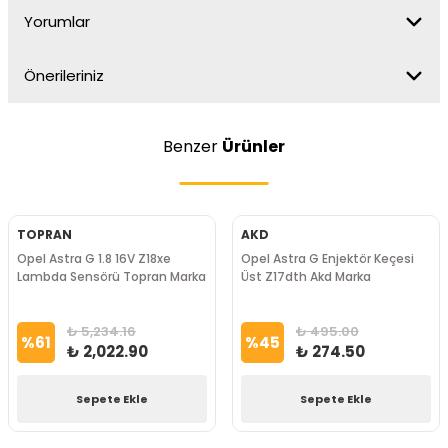
Yorumlar
Önerileriniz
Benzer
Ürünler
TOPRAN
AKD
Opel Astra G 1.8 16V Z18xe
Opel Astra G Enjektör Keçesi
Lambda Sensörü Topran Marka
Üst Z17dth Akd Marka
₺ 5,234.16
₺ 495.00
%
61
%
45
₺ 2,022.90
₺ 274.50
Sepete Ekle
Sepete Ekle